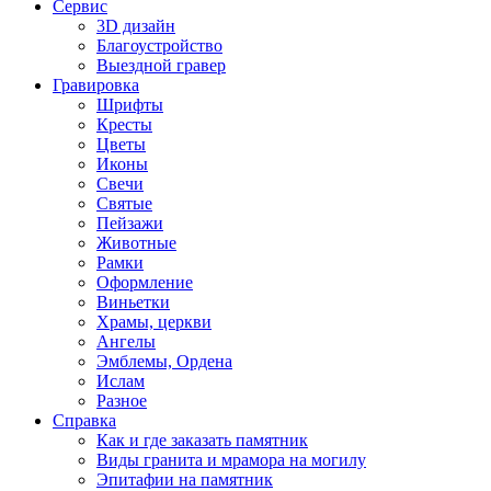
Сервис
3D дизайн
Благоустройство
Выездной гравер
Гравировка
Шрифты
Кресты
Цветы
Иконы
Свечи
Святые
Пейзажи
Животные
Рамки
Оформление
Виньетки
Храмы, церкви
Ангелы
Эмблемы, Ордена
Ислам
Разное
Справка
Как и где заказать памятник
Виды гранита и мрамора на могилу
Эпитафии на памятник