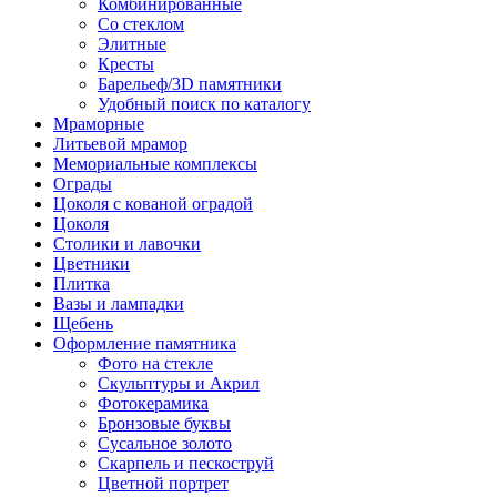
Комбинированные
Со стеклом
Элитные
Кресты
Барельеф/3D памятники
Удобный поиск по каталогу
Мраморные
Литьевой мрамор
Мемориальные комплексы
Ограды
Цоколя с кованой оградой
Цоколя
Столики и лавочки
Цветники
Плитка
Вазы и лампадки
Щебень
Оформление памятника
Фото на стекле
Скульптуры и Акрил
Фотокерамика
Бронзовые буквы
Сусальное золото
Скарпель и пескоструй
Цветной портрет