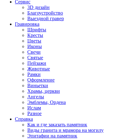
Сервис
3D дизайн
Благоустройство
Выездной гравер
Гравировка
Шрифты
Кресты
Цветы
Иконы
Свечи
Святые
Пейзажи
Животные
Рамки
Оформление
Виньетки
Храмы, церкви
Ангелы
Эмблемы, Ордена
Ислам
Разное
Справка
Как и где заказать памятник
Виды гранита и мрамора на могилу
Эпитафии на памятник