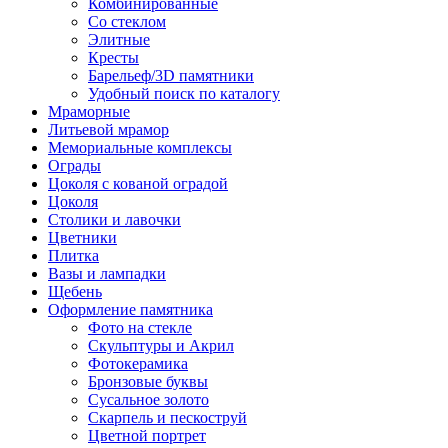
Комбинированные
Со стеклом
Элитные
Кресты
Барельеф/3D памятники
Удобный поиск по каталогу
Мраморные
Литьевой мрамор
Мемориальные комплексы
Ограды
Цоколя с кованой оградой
Цоколя
Столики и лавочки
Цветники
Плитка
Вазы и лампадки
Щебень
Оформление памятника
Фото на стекле
Скульптуры и Акрил
Фотокерамика
Бронзовые буквы
Сусальное золото
Скарпель и пескоструй
Цветной портрет