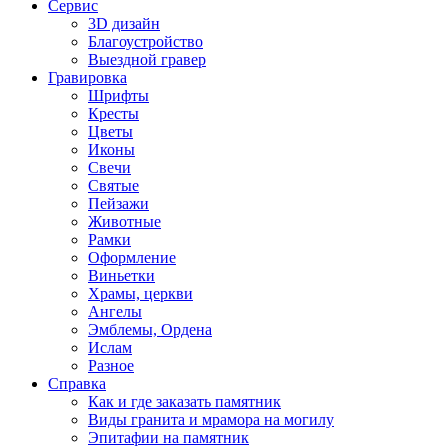
Сервис
3D дизайн
Благоустройство
Выездной гравер
Гравировка
Шрифты
Кресты
Цветы
Иконы
Свечи
Святые
Пейзажи
Животные
Рамки
Оформление
Виньетки
Храмы, церкви
Ангелы
Эмблемы, Ордена
Ислам
Разное
Справка
Как и где заказать памятник
Виды гранита и мрамора на могилу
Эпитафии на памятник