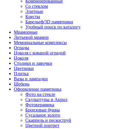
Комбинированные
Со стеклом
Элитные
Кресты
Барельеф/3D памятники
Удобный поиск по каталогу
Мраморные
Литьевой мрамор
Мемориальные комплексы
Ограды
Цоколя с кованой оградой
Цоколя
Столики и лавочки
Цветники
Плитка
Вазы и лампадки
Щебень
Оформление памятника
Фото на стекле
Скульптуры и Акрил
Фотокерамика
Бронзовые буквы
Сусальное золото
Скарпель и пескоструй
Цветной портрет