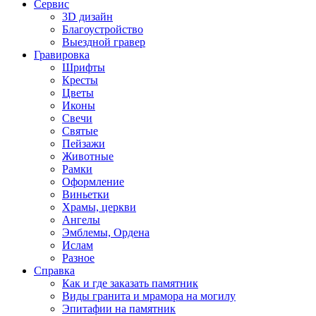
Сервис
3D дизайн
Благоустройство
Выездной гравер
Гравировка
Шрифты
Кресты
Цветы
Иконы
Свечи
Святые
Пейзажи
Животные
Рамки
Оформление
Виньетки
Храмы, церкви
Ангелы
Эмблемы, Ордена
Ислам
Разное
Справка
Как и где заказать памятник
Виды гранита и мрамора на могилу
Эпитафии на памятник