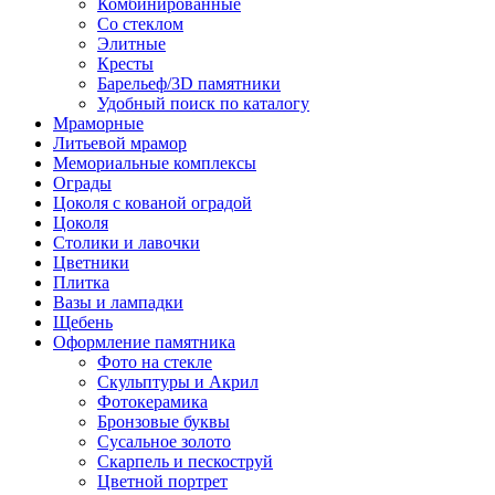
Комбинированные
Со стеклом
Элитные
Кресты
Барельеф/3D памятники
Удобный поиск по каталогу
Мраморные
Литьевой мрамор
Мемориальные комплексы
Ограды
Цоколя с кованой оградой
Цоколя
Столики и лавочки
Цветники
Плитка
Вазы и лампадки
Щебень
Оформление памятника
Фото на стекле
Скульптуры и Акрил
Фотокерамика
Бронзовые буквы
Сусальное золото
Скарпель и пескоструй
Цветной портрет