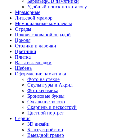
Барельеф/3D памятники
Удобный поиск по каталогу
Мраморные
Литьевой мрамор
Мемориальные комплексы
Ограды
Цоколя с кованой оградой
Цоколя
Столики и лавочки
Цветники
Плитка
Вазы и лампадки
Щебень
Оформление памятника
Фото на стекле
Скульптуры и Акрил
Фотокерамика
Бронзовые буквы
Сусальное золото
Скарпель и пескоструй
Цветной портрет
Сервис
3D дизайн
Благоустройство
Выездной гравер