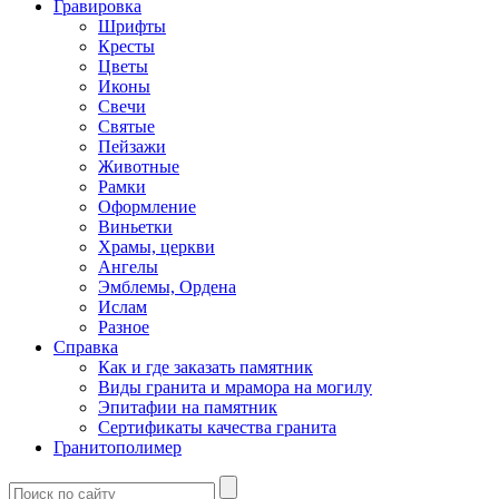
Гравировка
Шрифты
Кресты
Цветы
Иконы
Свечи
Святые
Пейзажи
Животные
Рамки
Оформление
Виньетки
Храмы, церкви
Ангелы
Эмблемы, Ордена
Ислам
Разное
Справка
Как и где заказать памятник
Виды гранита и мрамора на могилу
Эпитафии на памятник
Сертификаты качества гранита
Гранитополимер