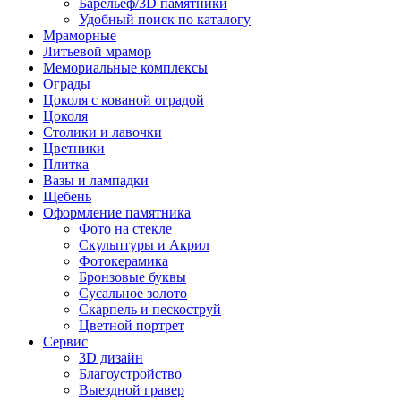
Барельеф/3D памятники
Удобный поиск по каталогу
Мраморные
Литьевой мрамор
Мемориальные комплексы
Ограды
Цоколя с кованой оградой
Цоколя
Столики и лавочки
Цветники
Плитка
Вазы и лампадки
Щебень
Оформление памятника
Фото на стекле
Скульптуры и Акрил
Фотокерамика
Бронзовые буквы
Сусальное золото
Скарпель и пескоструй
Цветной портрет
Сервис
3D дизайн
Благоустройство
Выездной гравер