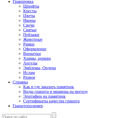
Гравировка
Шрифты
Кресты
Цветы
Иконы
Свечи
Святые
Пейзажи
Животные
Рамки
Оформление
Виньетки
Храмы, церкви
Ангелы
Эмблемы, Ордена
Ислам
Разное
Справка
Как и где заказать памятник
Виды гранита и мрамора на могилу
Эпитафии на памятник
Сертификаты качества гранита
Гранитополимер