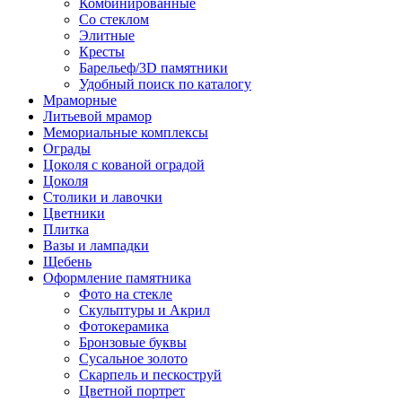
Комбинированные
Со стеклом
Элитные
Кресты
Барельеф/3D памятники
Удобный поиск по каталогу
Мраморные
Литьевой мрамор
Мемориальные комплексы
Ограды
Цоколя с кованой оградой
Цоколя
Столики и лавочки
Цветники
Плитка
Вазы и лампадки
Щебень
Оформление памятника
Фото на стекле
Скульптуры и Акрил
Фотокерамика
Бронзовые буквы
Сусальное золото
Скарпель и пескоструй
Цветной портрет