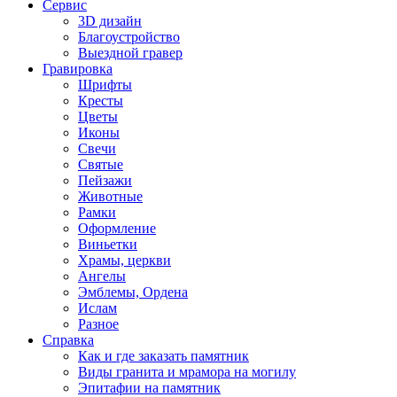
Сервис
3D дизайн
Благоустройство
Выездной гравер
Гравировка
Шрифты
Кресты
Цветы
Иконы
Свечи
Святые
Пейзажи
Животные
Рамки
Оформление
Виньетки
Храмы, церкви
Ангелы
Эмблемы, Ордена
Ислам
Разное
Справка
Как и где заказать памятник
Виды гранита и мрамора на могилу
Эпитафии на памятник