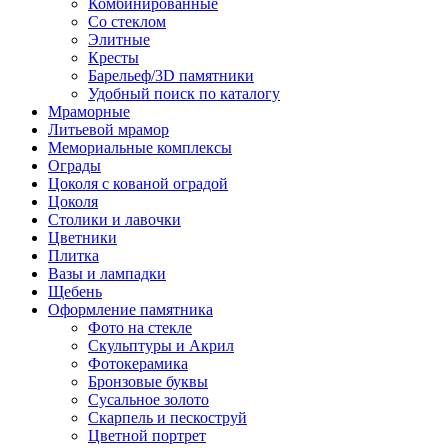
Комбинированные
Со стеклом
Элитные
Кресты
Барельеф/3D памятники
Удобный поиск по каталогу
Мраморные
Литьевой мрамор
Мемориальные комплексы
Ограды
Цоколя с кованой оградой
Цоколя
Столики и лавочки
Цветники
Плитка
Вазы и лампадки
Щебень
Оформление памятника
Фото на стекле
Скульптуры и Акрил
Фотокерамика
Бронзовые буквы
Сусальное золото
Скарпель и пескоструй
Цветной портрет