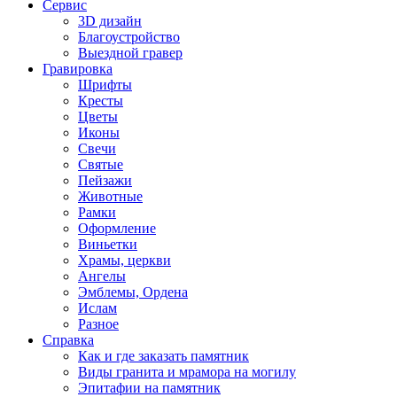
Сервис
3D дизайн
Благоустройство
Выездной гравер
Гравировка
Шрифты
Кресты
Цветы
Иконы
Свечи
Святые
Пейзажи
Животные
Рамки
Оформление
Виньетки
Храмы, церкви
Ангелы
Эмблемы, Ордена
Ислам
Разное
Справка
Как и где заказать памятник
Виды гранита и мрамора на могилу
Эпитафии на памятник