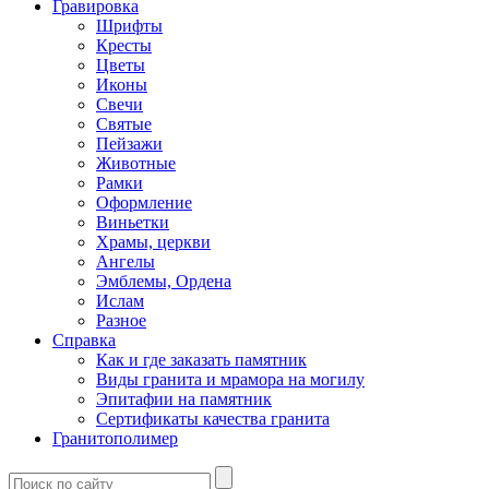
Гравировка
Шрифты
Кресты
Цветы
Иконы
Свечи
Святые
Пейзажи
Животные
Рамки
Оформление
Виньетки
Храмы, церкви
Ангелы
Эмблемы, Ордена
Ислам
Разное
Справка
Как и где заказать памятник
Виды гранита и мрамора на могилу
Эпитафии на памятник
Сертификаты качества гранита
Гранитополимер