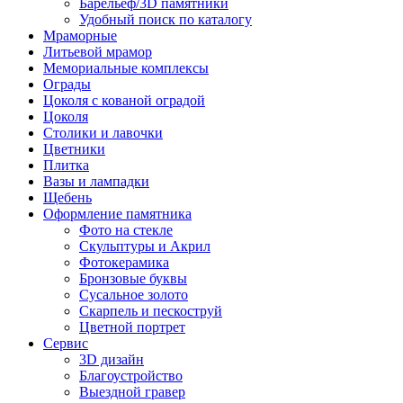
Барельеф/3D памятники
Удобный поиск по каталогу
Мраморные
Литьевой мрамор
Мемориальные комплексы
Ограды
Цоколя с кованой оградой
Цоколя
Столики и лавочки
Цветники
Плитка
Вазы и лампадки
Щебень
Оформление памятника
Фото на стекле
Скульптуры и Акрил
Фотокерамика
Бронзовые буквы
Сусальное золото
Скарпель и пескоструй
Цветной портрет
Сервис
3D дизайн
Благоустройство
Выездной гравер