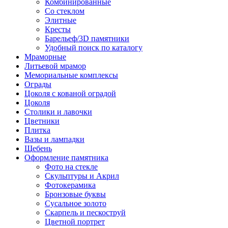
Комбинированные
Со стеклом
Элитные
Кресты
Барельеф/3D памятники
Удобный поиск по каталогу
Мраморные
Литьевой мрамор
Мемориальные комплексы
Ограды
Цоколя с кованой оградой
Цоколя
Столики и лавочки
Цветники
Плитка
Вазы и лампадки
Щебень
Оформление памятника
Фото на стекле
Скульптуры и Акрил
Фотокерамика
Бронзовые буквы
Сусальное золото
Скарпель и пескоструй
Цветной портрет