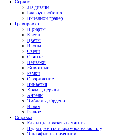
Сервис
3D дизайн
Благоустройство
Выездной гравер
Гравировка
Шрифты
Кресты
Цветы
Иконы
Свечи
Святые
Пейзажи
Животные
Рамки
Оформление
Виньетки
Храмы, церкви
Ангелы
Эмблемы, Ордена
Ислам
Разное
Справка
Как и где заказать памятник
Виды гранита и мрамора на могилу
Эпитафии на памятник