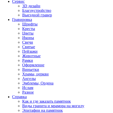
Сервис
3D дизайн
Благоустройство
Выездной гравер
Гравировка
Шрифты
Кресты
Цветы
Иконы
Свечи
Святые
Пейзажи
Животные
Рамки
Оформление
Виньетки
Храмы, церкви
Ангелы
Эмблемы, Ордена
Ислам
Разное
Справка
Как и где заказать памятник
Виды гранита и мрамора на могилу
Эпитафии на памятник