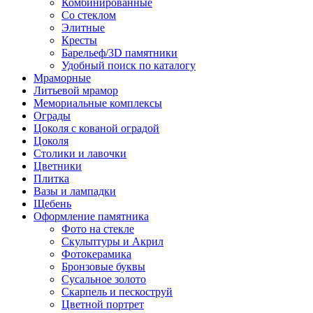
Комбинированные
Со стеклом
Элитные
Кресты
Барельеф/3D памятники
Удобный поиск по каталогу
Мраморные
Литьевой мрамор
Мемориальные комплексы
Ограды
Цоколя с кованой оградой
Цоколя
Столики и лавочки
Цветники
Плитка
Вазы и лампадки
Щебень
Оформление памятника
Фото на стекле
Скульптуры и Акрил
Фотокерамика
Бронзовые буквы
Сусальное золото
Скарпель и пескоструй
Цветной портрет