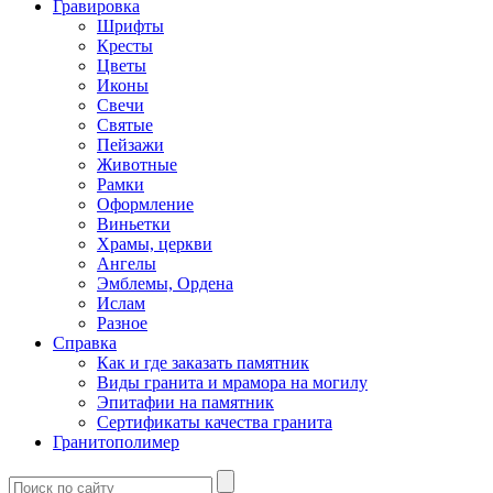
Гравировка
Шрифты
Кресты
Цветы
Иконы
Свечи
Святые
Пейзажи
Животные
Рамки
Оформление
Виньетки
Храмы, церкви
Ангелы
Эмблемы, Ордена
Ислам
Разное
Справка
Как и где заказать памятник
Виды гранита и мрамора на могилу
Эпитафии на памятник
Сертификаты качества гранита
Гранитополимер