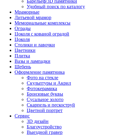
Барельеф/3D памятники
Удобный поиск по каталогу
Мраморные
Литьевой мрамор
Мемориальные комплексы
Ограды
Цоколя с кованой оградой
Цоколя
Столики и лавочки
Цветники
Плитка
Вазы и лампадки
Щебень
Оформление памятника
Фото на стекле
Скульптуры и Акрил
Фотокерамика
Бронзовые буквы
Сусальное золото
Скарпель и пескоструй
Цветной портрет
Сервис
3D дизайн
Благоустройство
Выездной гравер