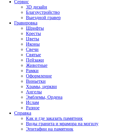
Сервис
3D дизайн
Благоустройство
Выездной гравер
Гравировка
Шрифты
Кресты
Цветы
Иконы
Свечи
Святые
Пейзажи
Животные
Рамки
Оформление
Виньетки
Храмы, церкви
Ангелы
Эмблемы, Ордена
Ислам
Разное
Справка
Как и где заказать памятник
Виды гранита и мрамора на могилу
Эпитафии на памятник