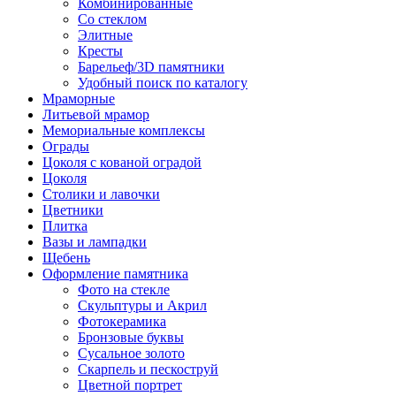
Комбинированные
Со стеклом
Элитные
Кресты
Барельеф/3D памятники
Удобный поиск по каталогу
Мраморные
Литьевой мрамор
Мемориальные комплексы
Ограды
Цоколя с кованой оградой
Цоколя
Столики и лавочки
Цветники
Плитка
Вазы и лампадки
Щебень
Оформление памятника
Фото на стекле
Скульптуры и Акрил
Фотокерамика
Бронзовые буквы
Сусальное золото
Скарпель и пескоструй
Цветной портрет