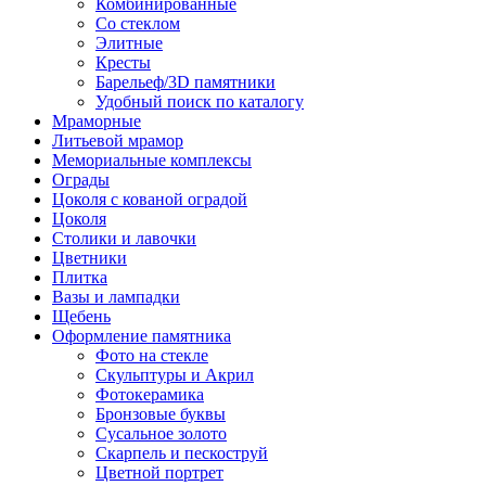
Комбинированные
Со стеклом
Элитные
Кресты
Барельеф/3D памятники
Удобный поиск по каталогу
Мраморные
Литьевой мрамор
Мемориальные комплексы
Ограды
Цоколя с кованой оградой
Цоколя
Столики и лавочки
Цветники
Плитка
Вазы и лампадки
Щебень
Оформление памятника
Фото на стекле
Скульптуры и Акрил
Фотокерамика
Бронзовые буквы
Сусальное золото
Скарпель и пескоструй
Цветной портрет