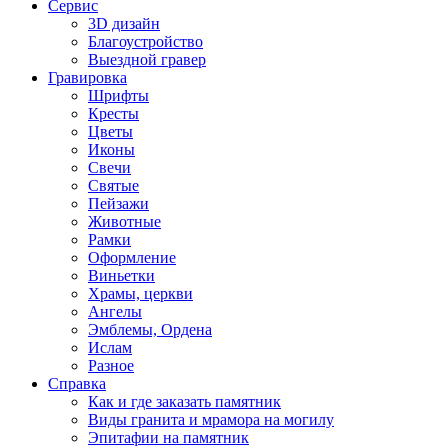
Сервис
3D дизайн
Благоустройство
Выездной гравер
Гравировка
Шрифты
Кресты
Цветы
Иконы
Свечи
Святые
Пейзажи
Животные
Рамки
Оформление
Виньетки
Храмы, церкви
Ангелы
Эмблемы, Ордена
Ислам
Разное
Справка
Как и где заказать памятник
Виды гранита и мрамора на могилу
Эпитафии на памятник