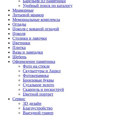
Барельеф/3D памятники
Удобный поиск по каталогу
Мраморные
Литьевой мрамор
Мемориальные комплексы
Ограды
Цоколя с кованой оградой
Цоколя
Столики и лавочки
Цветники
Плитка
Вазы и лампадки
Щебень
Оформление памятника
Фото на стекле
Скульптуры и Акрил
Фотокерамика
Бронзовые буквы
Сусальное золото
Скарпель и пескоструй
Цветной портрет
Сервис
3D дизайн
Благоустройство
Выездной гравер