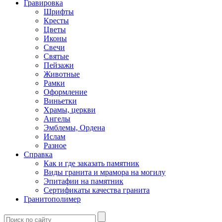
Гравировка
Шрифты
Кресты
Цветы
Иконы
Свечи
Святые
Пейзажи
Животные
Рамки
Оформление
Виньетки
Храмы, церкви
Ангелы
Эмблемы, Ордена
Ислам
Разное
Справка
Как и где заказать памятник
Виды гранита и мрамора на могилу
Эпитафии на памятник
Сертификаты качества гранита
Гранитополимер