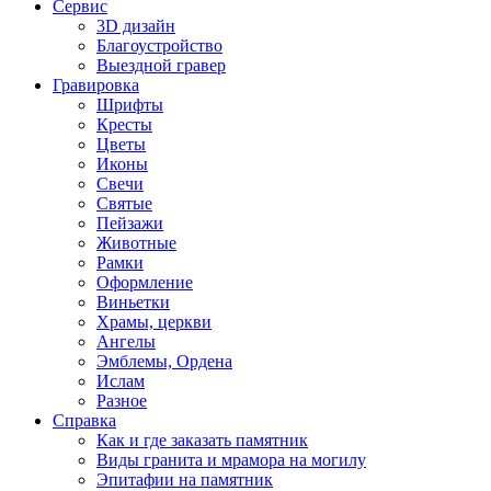
Сервис
3D дизайн
Благоустройство
Выездной гравер
Гравировка
Шрифты
Кресты
Цветы
Иконы
Свечи
Святые
Пейзажи
Животные
Рамки
Оформление
Виньетки
Храмы, церкви
Ангелы
Эмблемы, Ордена
Ислам
Разное
Справка
Как и где заказать памятник
Виды гранита и мрамора на могилу
Эпитафии на памятник