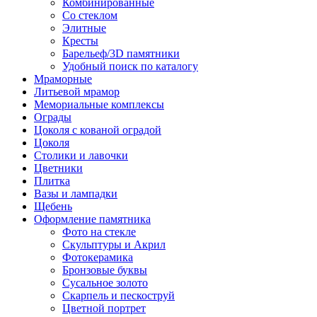
Комбинированные
Со стеклом
Элитные
Кресты
Барельеф/3D памятники
Удобный поиск по каталогу
Мраморные
Литьевой мрамор
Мемориальные комплексы
Ограды
Цоколя с кованой оградой
Цоколя
Столики и лавочки
Цветники
Плитка
Вазы и лампадки
Щебень
Оформление памятника
Фото на стекле
Скульптуры и Акрил
Фотокерамика
Бронзовые буквы
Сусальное золото
Скарпель и пескоструй
Цветной портрет