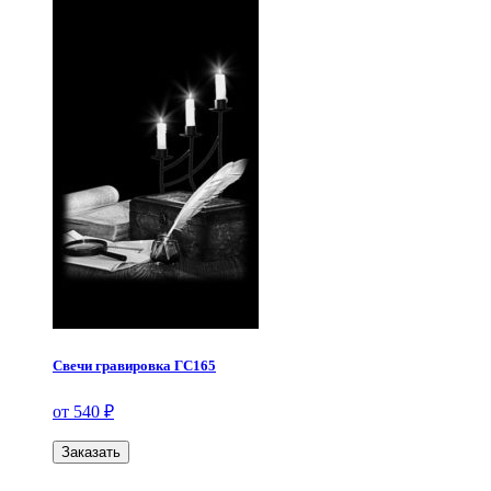
Свечи гравировка ГС165
от 540 ₽
Заказать