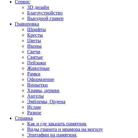
Сервис
3D дизайн
Благоустройство
Выездной гравер
Гравировка
Шрифты
Кресты
Цветы
Иконы
Свечи
Святые
Пейзажи
Животные
Рамки
Оформление
Виньетки
Храмы, церкви
Ангелы
Эмблемы, Ордена
Ислам
Разное
Справка
Как и где заказать памятник
Виды гранита и мрамора на могилу
Эпитафии на памятник