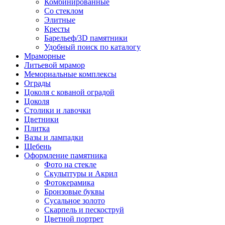
Комбинированные
Со стеклом
Элитные
Кресты
Барельеф/3D памятники
Удобный поиск по каталогу
Мраморные
Литьевой мрамор
Мемориальные комплексы
Ограды
Цоколя с кованой оградой
Цоколя
Столики и лавочки
Цветники
Плитка
Вазы и лампадки
Щебень
Оформление памятника
Фото на стекле
Скульптуры и Акрил
Фотокерамика
Бронзовые буквы
Сусальное золото
Скарпель и пескоструй
Цветной портрет