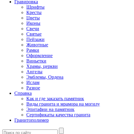
Гравировка
Шрифты
Кресты
Цветы
Иконы
Свечи
Святые
Пейзажи
Животные
Рамки
Оформление
Виньетки
Храмы, церкви
Ангелы
Эмблемы, Ордена
Ислам
Разное
Справка
Как и где заказать памятник
Виды гранита и мрамора на могилу
Эпитафии на памятник
Сертификаты качества гранита
Гранитополимер