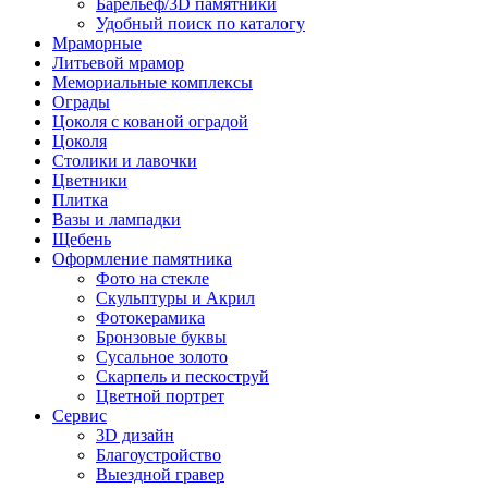
Барельеф/3D памятники
Удобный поиск по каталогу
Мраморные
Литьевой мрамор
Мемориальные комплексы
Ограды
Цоколя с кованой оградой
Цоколя
Столики и лавочки
Цветники
Плитка
Вазы и лампадки
Щебень
Оформление памятника
Фото на стекле
Скульптуры и Акрил
Фотокерамика
Бронзовые буквы
Сусальное золото
Скарпель и пескоструй
Цветной портрет
Сервис
3D дизайн
Благоустройство
Выездной гравер