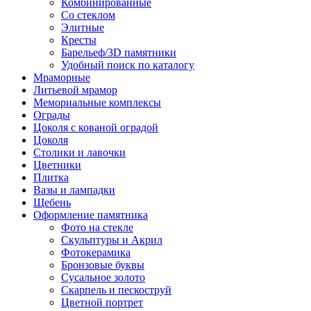
Комбинированные
Со стеклом
Элитные
Кресты
Барельеф/3D памятники
Удобный поиск по каталогу
Мраморные
Литьевой мрамор
Мемориальные комплексы
Ограды
Цоколя с кованой оградой
Цоколя
Столики и лавочки
Цветники
Плитка
Вазы и лампадки
Щебень
Оформление памятника
Фото на стекле
Скульптуры и Акрил
Фотокерамика
Бронзовые буквы
Сусальное золото
Скарпель и пескоструй
Цветной портрет