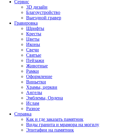
Сервис
3D дизайн
Благоустройство
Выездной гравер
Гравировка
Шрифты
Кресты
Цветы
Иконы
Свечи
Святые
Пейзажи
Животные
Рамки
Оформление
Виньетки
Храмы, церкви
Ангелы
Эмблемы, Ордена
Ислам
Разное
Справка
Как и где заказать памятник
Виды гранита и мрамора на могилу
Эпитафии на памятник