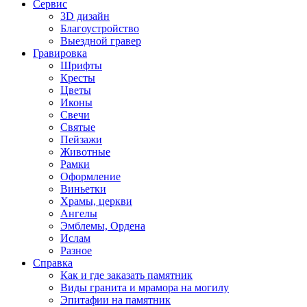
Сервис
3D дизайн
Благоустройство
Выездной гравер
Гравировка
Шрифты
Кресты
Цветы
Иконы
Свечи
Святые
Пейзажи
Животные
Рамки
Оформление
Виньетки
Храмы, церкви
Ангелы
Эмблемы, Ордена
Ислам
Разное
Справка
Как и где заказать памятник
Виды гранита и мрамора на могилу
Эпитафии на памятник