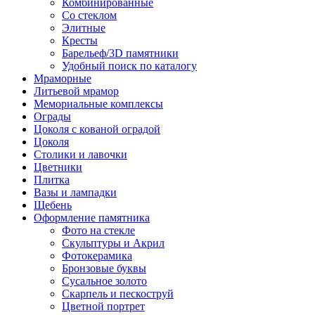
Комбинированные
Со стеклом
Элитные
Кресты
Барельеф/3D памятники
Удобный поиск по каталогу
Мраморные
Литьевой мрамор
Мемориальные комплексы
Ограды
Цоколя с кованой оградой
Цоколя
Столики и лавочки
Цветники
Плитка
Вазы и лампадки
Щебень
Оформление памятника
Фото на стекле
Скульптуры и Акрил
Фотокерамика
Бронзовые буквы
Сусальное золото
Скарпель и пескоструй
Цветной портрет