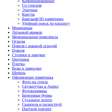
Комбинированные
Со стеклом
Элитные
Кресты
Барельеф/3D памятники
Удобный поиск по каталогу
Мраморные
Литьевой мрамор
Мемориальные комплексы
Ограды
Цоколя с кованой оградой
Цоколя
Столики и лавочки
Цветники
Плитка
Вазы и лампадки
Щебень
Оформление памятника
Фото на стекле
Скульптуры и Акрил
Фотокерамика
Бронзовые буквы
Сусальное золото
Скарпель и пескоструй
Цветной портрет