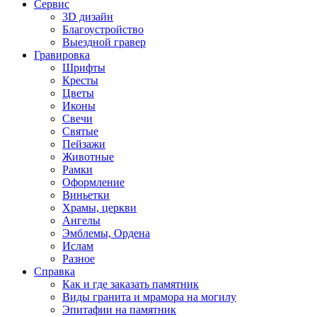
Сервис
3D дизайн
Благоустройство
Выездной гравер
Гравировка
Шрифты
Кресты
Цветы
Иконы
Свечи
Святые
Пейзажи
Животные
Рамки
Оформление
Виньетки
Храмы, церкви
Ангелы
Эмблемы, Ордена
Ислам
Разное
Справка
Как и где заказать памятник
Виды гранита и мрамора на могилу
Эпитафии на памятник