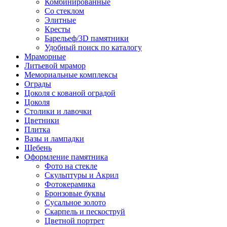
Комбинированные
Со стеклом
Элитные
Кресты
Барельеф/3D памятники
Удобный поиск по каталогу
Мраморные
Литьевой мрамор
Мемориальные комплексы
Ограды
Цоколя с кованой оградой
Цоколя
Столики и лавочки
Цветники
Плитка
Вазы и лампадки
Щебень
Оформление памятника
Фото на стекле
Скульптуры и Акрил
Фотокерамика
Бронзовые буквы
Сусальное золото
Скарпель и пескоструй
Цветной портрет