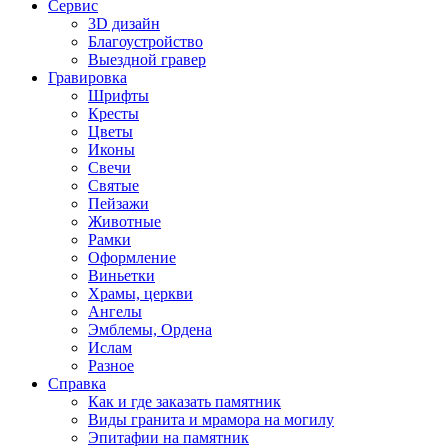
Сервис
3D дизайн
Благоустройство
Выездной гравер
Гравировка
Шрифты
Кресты
Цветы
Иконы
Свечи
Святые
Пейзажи
Животные
Рамки
Оформление
Виньетки
Храмы, церкви
Ангелы
Эмблемы, Ордена
Ислам
Разное
Справка
Как и где заказать памятник
Виды гранита и мрамора на могилу
Эпитафии на памятник