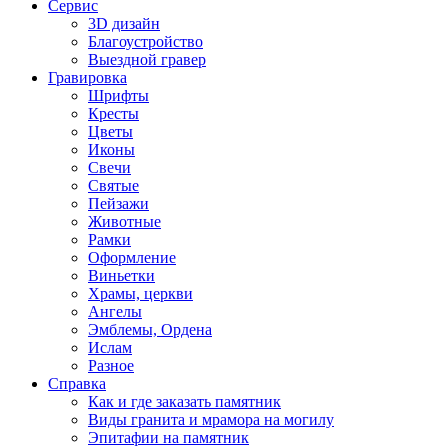
Сервис
3D дизайн
Благоустройство
Выездной гравер
Гравировка
Шрифты
Кресты
Цветы
Иконы
Свечи
Святые
Пейзажи
Животные
Рамки
Оформление
Виньетки
Храмы, церкви
Ангелы
Эмблемы, Ордена
Ислам
Разное
Справка
Как и где заказать памятник
Виды гранита и мрамора на могилу
Эпитафии на памятник