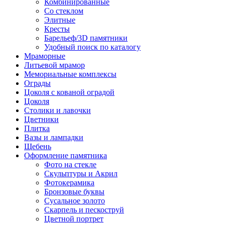
Комбинированные
Со стеклом
Элитные
Кресты
Барельеф/3D памятники
Удобный поиск по каталогу
Мраморные
Литьевой мрамор
Мемориальные комплексы
Ограды
Цоколя с кованой оградой
Цоколя
Столики и лавочки
Цветники
Плитка
Вазы и лампадки
Щебень
Оформление памятника
Фото на стекле
Скульптуры и Акрил
Фотокерамика
Бронзовые буквы
Сусальное золото
Скарпель и пескоструй
Цветной портрет