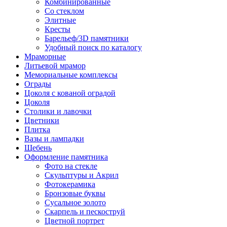
Комбинированные
Со стеклом
Элитные
Кресты
Барельеф/3D памятники
Удобный поиск по каталогу
Мраморные
Литьевой мрамор
Мемориальные комплексы
Ограды
Цоколя с кованой оградой
Цоколя
Столики и лавочки
Цветники
Плитка
Вазы и лампадки
Щебень
Оформление памятника
Фото на стекле
Скульптуры и Акрил
Фотокерамика
Бронзовые буквы
Сусальное золото
Скарпель и пескоструй
Цветной портрет