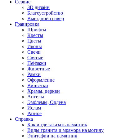
Сервис
3D дизайн
Благоустройство
Выездной гравер
Гравировка
Шрифты
Кресты
Цветы
Иконы
Свечи
Святые
Пейзажи
Животные
Рамки
Оформление
Виньетки
Храмы, церкви
Ангелы
Эмблемы, Ордена
Ислам
Разное
Справка
Как и где заказать памятник
Виды гранита и мрамора на могилу
Эпитафии на памятник