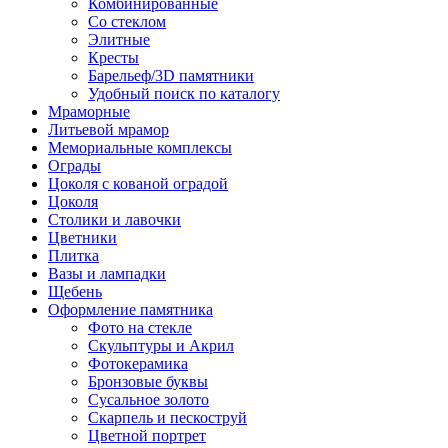
Комбинированные
Со стеклом
Элитные
Кресты
Барельеф/3D памятники
Удобный поиск по каталогу
Мраморные
Литьевой мрамор
Мемориальные комплексы
Ограды
Цоколя с кованой оградой
Цоколя
Столики и лавочки
Цветники
Плитка
Вазы и лампадки
Щебень
Оформление памятника
Фото на стекле
Скульптуры и Акрил
Фотокерамика
Бронзовые буквы
Сусальное золото
Скарпель и пескоструй
Цветной портрет