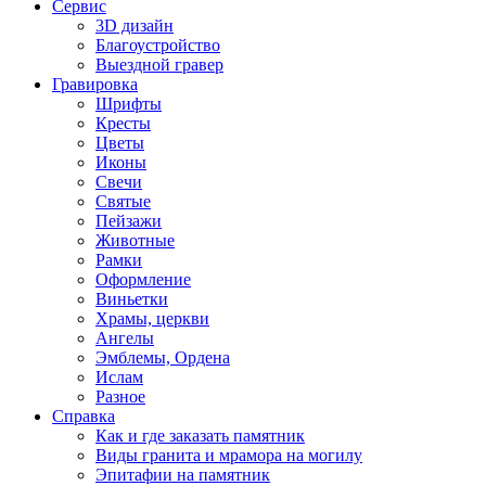
Сервис
3D дизайн
Благоустройство
Выездной гравер
Гравировка
Шрифты
Кресты
Цветы
Иконы
Свечи
Святые
Пейзажи
Животные
Рамки
Оформление
Виньетки
Храмы, церкви
Ангелы
Эмблемы, Ордена
Ислам
Разное
Справка
Как и где заказать памятник
Виды гранита и мрамора на могилу
Эпитафии на памятник