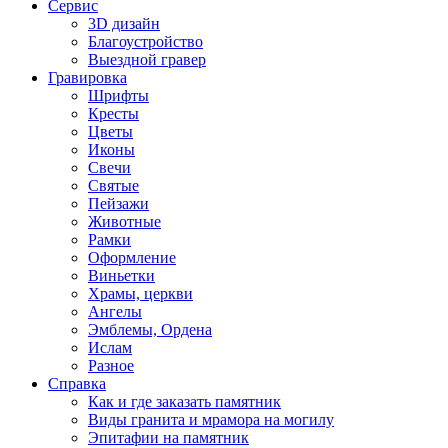
Сервис
3D дизайн
Благоустройство
Выездной гравер
Гравировка
Шрифты
Кресты
Цветы
Иконы
Свечи
Святые
Пейзажи
Животные
Рамки
Оформление
Виньетки
Храмы, церкви
Ангелы
Эмблемы, Ордена
Ислам
Разное
Справка
Как и где заказать памятник
Виды гранита и мрамора на могилу
Эпитафии на памятник