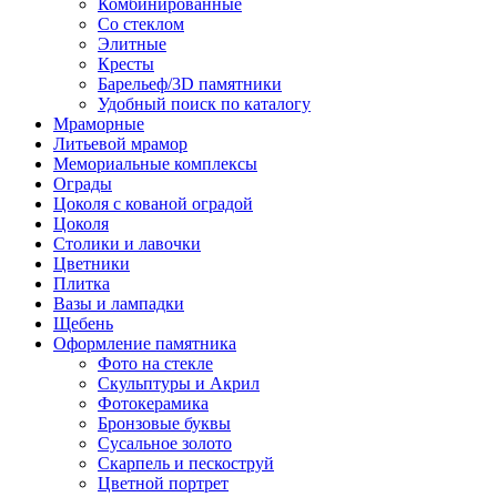
Комбинированные
Со стеклом
Элитные
Кресты
Барельеф/3D памятники
Удобный поиск по каталогу
Мраморные
Литьевой мрамор
Мемориальные комплексы
Ограды
Цоколя с кованой оградой
Цоколя
Столики и лавочки
Цветники
Плитка
Вазы и лампадки
Щебень
Оформление памятника
Фото на стекле
Скульптуры и Акрил
Фотокерамика
Бронзовые буквы
Сусальное золото
Скарпель и пескоструй
Цветной портрет