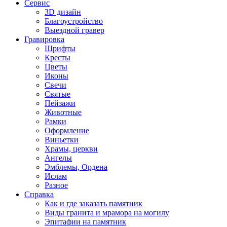
Сервис
3D дизайн
Благоустройство
Выездной гравер
Гравировка
Шрифты
Кресты
Цветы
Иконы
Свечи
Святые
Пейзажи
Животные
Рамки
Оформление
Виньетки
Храмы, церкви
Ангелы
Эмблемы, Ордена
Ислам
Разное
Справка
Как и где заказать памятник
Виды гранита и мрамора на могилу
Эпитафии на памятник