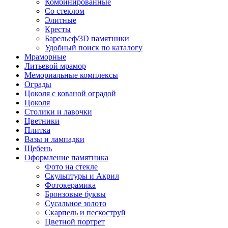
Комбинированные
Со стеклом
Элитные
Кресты
Барельеф/3D памятники
Удобный поиск по каталогу
Мраморные
Литьевой мрамор
Мемориальные комплексы
Ограды
Цоколя с кованой оградой
Цоколя
Столики и лавочки
Цветники
Плитка
Вазы и лампадки
Щебень
Оформление памятника
Фото на стекле
Скульптуры и Акрил
Фотокерамика
Бронзовые буквы
Сусальное золото
Скарпель и пескоструй
Цветной портрет