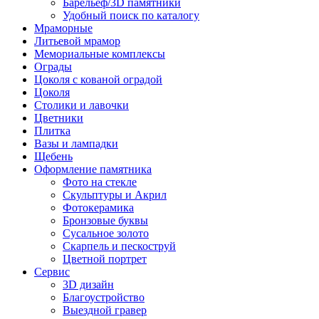
Барельеф/3D памятники
Удобный поиск по каталогу
Мраморные
Литьевой мрамор
Мемориальные комплексы
Ограды
Цоколя с кованой оградой
Цоколя
Столики и лавочки
Цветники
Плитка
Вазы и лампадки
Щебень
Оформление памятника
Фото на стекле
Скульптуры и Акрил
Фотокерамика
Бронзовые буквы
Сусальное золото
Скарпель и пескоструй
Цветной портрет
Сервис
3D дизайн
Благоустройство
Выездной гравер