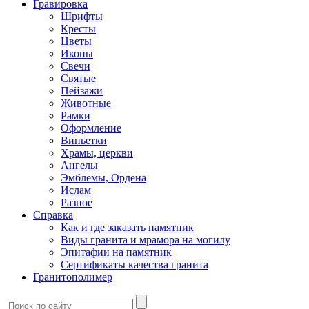
Гравировка
Шрифты
Кресты
Цветы
Иконы
Свечи
Святые
Пейзажи
Животные
Рамки
Оформление
Виньетки
Храмы, церкви
Ангелы
Эмблемы, Ордена
Ислам
Разное
Справка
Как и где заказать памятник
Виды гранита и мрамора на могилу
Эпитафии на памятник
Сертификаты качества гранита
Гранитополимер