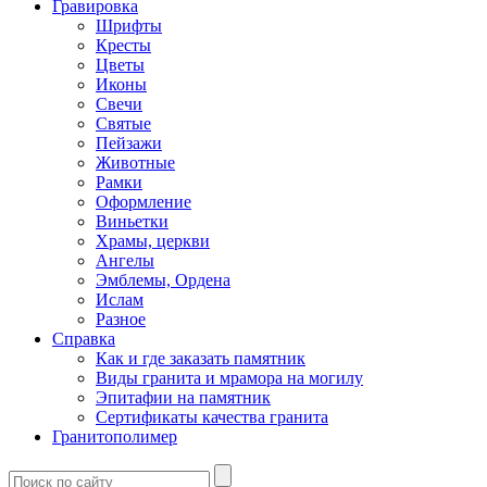
Гравировка
Шрифты
Кресты
Цветы
Иконы
Свечи
Святые
Пейзажи
Животные
Рамки
Оформление
Виньетки
Храмы, церкви
Ангелы
Эмблемы, Ордена
Ислам
Разное
Справка
Как и где заказать памятник
Виды гранита и мрамора на могилу
Эпитафии на памятник
Сертификаты качества гранита
Гранитополимер