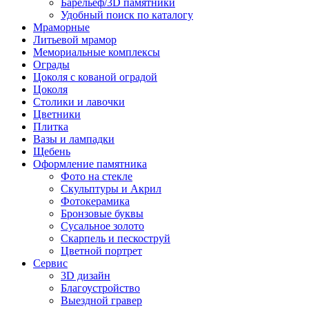
Барельеф/3D памятники
Удобный поиск по каталогу
Мраморные
Литьевой мрамор
Мемориальные комплексы
Ограды
Цоколя с кованой оградой
Цоколя
Столики и лавочки
Цветники
Плитка
Вазы и лампадки
Щебень
Оформление памятника
Фото на стекле
Скульптуры и Акрил
Фотокерамика
Бронзовые буквы
Сусальное золото
Скарпель и пескоструй
Цветной портрет
Сервис
3D дизайн
Благоустройство
Выездной гравер