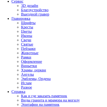
Сервис
3D дизайн
Благоустройство
Выездной гравер
Гравировка
Шрифты
Кресты
Цветы
Иконы
Свечи
Святые
Пейзажи
Животные
Рамки
Оформление
Виньетки
Храмы, церкви
Ангелы
Эмблемы, Ордена
Ислам
Разное
Справка
Как и где заказать памятник
Виды гранита и мрамора на могилу
Эпитафии на памятник