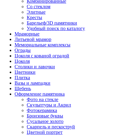
Комбинированные
Со стеклом
Элитные
Кресты
Барельеф/3D памятники
Удобный поиск по каталогу
Мраморные
Литьевой мрамор
Мемориальные комплексы
Ограды
Цоколя с кованой оградой
Цоколя
Столики и лавочки
Цветники
Плитка
Вазы и лампадки
Щебень
Оформление памятника
Фото на стекле
Скульптуры и Акрил
Фотокерамика
Бронзовые буквы
Сусальное золото
Скарпель и пескоструй
Цветной портрет