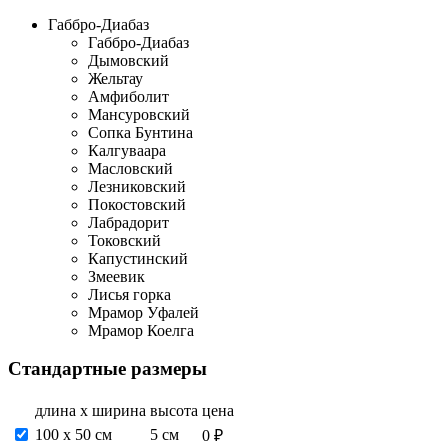
Габбро-Диабаз
Габбро-Диабаз
Дымовский
Жельтау
Амфиболит
Мансуровский
Сопка Бунтина
Калгуваара
Масловский
Лезниковский
Покостовский
Лабрадорит
Токовский
Капустинский
Змеевик
Лисья горка
Мрамор Уфалей
Мрамор Коелга
Стандартные размеры
длина х ширина
высота
цена
100 х 50 см
5 см
0 ₽