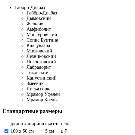
Габбро-Диабаз
Габбро-Диабаз
Дымовский
Жельтау
Амфиболит
Мансуровский
Сопка Бунтина
Калгуваара
Масловский
Лезниковский
Покостовский
Лабрадорит
Токовский
Капустинский
Змеевик
Лисья горка
Мрамор Уфалей
Мрамор Коелга
Стандартные размеры
длина х ширина
высота
цена
100 х 50 см
5 см
0 ₽