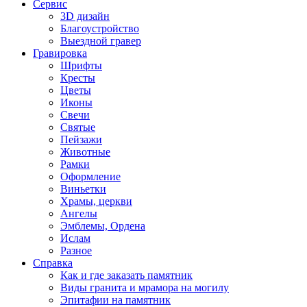
Сервис
3D дизайн
Благоустройство
Выездной гравер
Гравировка
Шрифты
Кресты
Цветы
Иконы
Свечи
Святые
Пейзажи
Животные
Рамки
Оформление
Виньетки
Храмы, церкви
Ангелы
Эмблемы, Ордена
Ислам
Разное
Справка
Как и где заказать памятник
Виды гранита и мрамора на могилу
Эпитафии на памятник