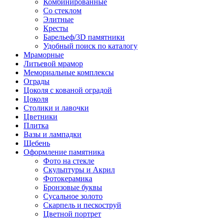
Комбинированные
Со стеклом
Элитные
Кресты
Барельеф/3D памятники
Удобный поиск по каталогу
Мраморные
Литьевой мрамор
Мемориальные комплексы
Ограды
Цоколя с кованой оградой
Цоколя
Столики и лавочки
Цветники
Плитка
Вазы и лампадки
Щебень
Оформление памятника
Фото на стекле
Скульптуры и Акрил
Фотокерамика
Бронзовые буквы
Сусальное золото
Скарпель и пескоструй
Цветной портрет