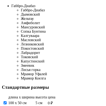
Габбро-Диабаз
Габбро-Диабаз
Дымовский
Жельтау
Амфиболит
Мансуровский
Сопка Бунтина
Калгуваара
Масловский
Лезниковский
Покостовский
Лабрадорит
Токовский
Капустинский
Змеевик
Лисья горка
Мрамор Уфалей
Мрамор Коелга
Стандартные размеры
длина х ширина
высота
цена
100 х 50 см
5 см
0 ₽