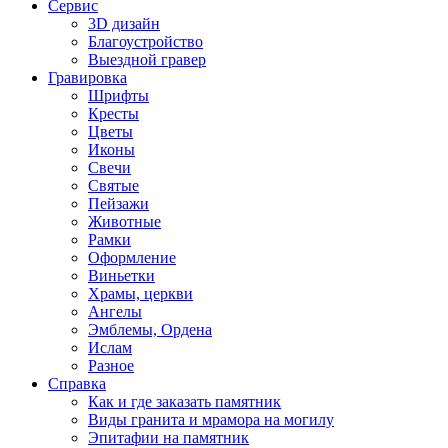
Сервис
3D дизайн
Благоустройство
Выездной гравер
Гравировка
Шрифты
Кресты
Цветы
Иконы
Свечи
Святые
Пейзажи
Животные
Рамки
Оформление
Виньетки
Храмы, церкви
Ангелы
Эмблемы, Ордена
Ислам
Разное
Справка
Как и где заказать памятник
Виды гранита и мрамора на могилу
Эпитафии на памятник