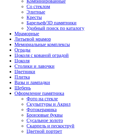
Комбинированные
Со стеклом
Элитные
Кресты
Барельеф/3D памятники
Удобный поиск по каталогу
Мраморные
Литьевой мрамор
Мемориальные комплексы
Ограды
Цоколя с кованой оградой
Цоколя
Столики и лавочки
Цветники
Плитка
Вазы и лампадки
Щебень
Оформление памятника
Фото на стекле
Скульптуры и Акрил
Фотокерамика
Бронзовые буквы
Сусальное золото
Скарпель и пескоструй
Цветной портрет