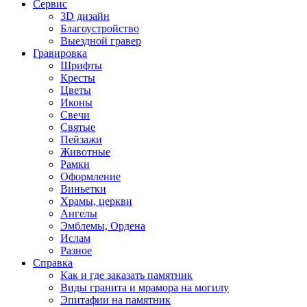
Сервис
3D дизайн
Благоустройство
Выездной гравер
Гравировка
Шрифты
Кресты
Цветы
Иконы
Свечи
Святые
Пейзажи
Животные
Рамки
Оформление
Виньетки
Храмы, церкви
Ангелы
Эмблемы, Ордена
Ислам
Разное
Справка
Как и где заказать памятник
Виды гранита и мрамора на могилу
Эпитафии на памятник