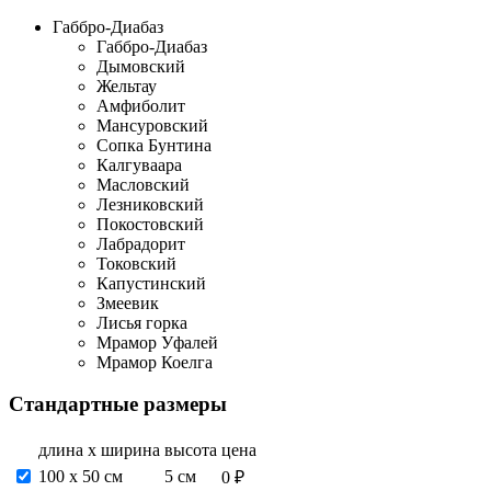
Габбро-Диабаз
Габбро-Диабаз
Дымовский
Жельтау
Амфиболит
Мансуровский
Сопка Бунтина
Калгуваара
Масловский
Лезниковский
Покостовский
Лабрадорит
Токовский
Капустинский
Змеевик
Лисья горка
Мрамор Уфалей
Мрамор Коелга
Стандартные размеры
длина х ширина
высота
цена
100 х 50 см
5 см
0 ₽