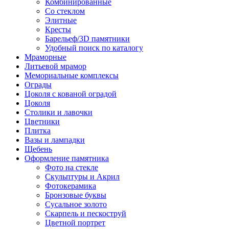
Комбинированные
Со стеклом
Элитные
Кресты
Барельеф/3D памятники
Удобный поиск по каталогу
Мраморные
Литьевой мрамор
Мемориальные комплексы
Ограды
Цоколя с кованой оградой
Цоколя
Столики и лавочки
Цветники
Плитка
Вазы и лампадки
Щебень
Оформление памятника
Фото на стекле
Скульптуры и Акрил
Фотокерамика
Бронзовые буквы
Сусальное золото
Скарпель и пескоструй
Цветной портрет