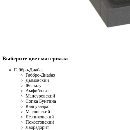
Выберите цвет материала
Габбро-Диабаз
Габбро-Диабаз
Дымовский
Жельтау
Амфиболит
Мансуровский
Сопка Бунтина
Калгуваара
Масловский
Лезниковский
Покостовский
Лабрадорит