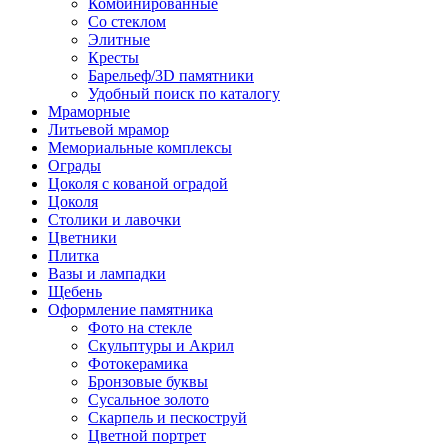
Комбинированные
Со стеклом
Элитные
Кресты
Барельеф/3D памятники
Удобный поиск по каталогу
Мраморные
Литьевой мрамор
Мемориальные комплексы
Ограды
Цоколя с кованой оградой
Цоколя
Столики и лавочки
Цветники
Плитка
Вазы и лампадки
Щебень
Оформление памятника
Фото на стекле
Скульптуры и Акрил
Фотокерамика
Бронзовые буквы
Сусальное золото
Скарпель и пескоструй
Цветной портрет