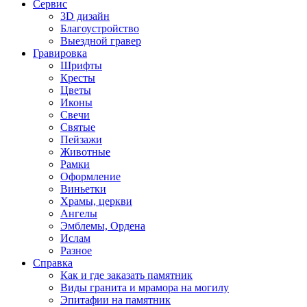
Сервис
3D дизайн
Благоустройство
Выездной гравер
Гравировка
Шрифты
Кресты
Цветы
Иконы
Свечи
Святые
Пейзажи
Животные
Рамки
Оформление
Виньетки
Храмы, церкви
Ангелы
Эмблемы, Ордена
Ислам
Разное
Справка
Как и где заказать памятник
Виды гранита и мрамора на могилу
Эпитафии на памятник