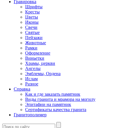
Гравировка
Шрифты
Кресты
Цветы
Иконы
Свечи
Святые
Пейзажи
Животные
Рамки
Оформление
Виньетки
Храмы, церкви
Ангелы
Эмблемы, Ордена
Ислам
Разное
Справка
Как и где заказать памятник
Виды гранита и мрамора на могилу
Эпитафии на памятник
Сертификаты качества гранита
Гранитополимер