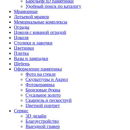
Барельеф/3D памятники
Удобный поиск по каталогу
Мраморные
Литьевой мрамор
Мемориальные комплексы
Ограды
Цоколя с кованой оградой
Цоколя
Столики и лавочки
Цветники
Плитка
Вазы и лампадки
Щебень
Оформление памятника
Фото на стекле
Скульптуры и Акрил
Фотокерамика
Бронзовые буквы
Сусальное золото
Скарпель и пескоструй
Цветной портрет
Сервис
3D дизайн
Благоустройство
Выездной гравер