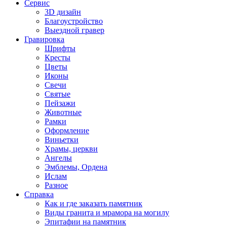
Сервис
3D дизайн
Благоустройство
Выездной гравер
Гравировка
Шрифты
Кресты
Цветы
Иконы
Свечи
Святые
Пейзажи
Животные
Рамки
Оформление
Виньетки
Храмы, церкви
Ангелы
Эмблемы, Ордена
Ислам
Разное
Справка
Как и где заказать памятник
Виды гранита и мрамора на могилу
Эпитафии на памятник