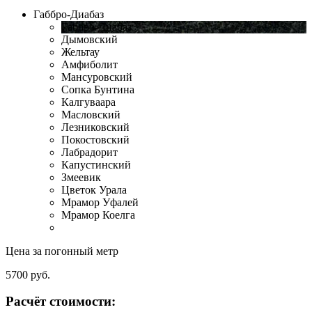
Габбро-Диабаз
Габбро-Диабаз
Дымовский
Жельтау
Амфиболит
Мансуровский
Сопка Бунтина
Калгуваара
Масловский
Лезниковский
Покостовский
Лабрадорит
Капустинский
Змеевик
Цветок Урала
Мрамор Уфалей
Мрамор Коелга
Цена за погонный метр
5700
руб.
Расчёт стоимости: