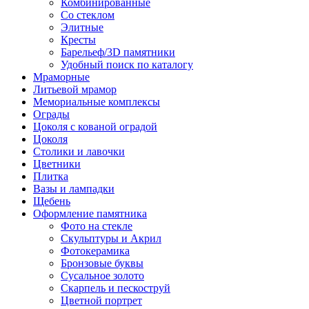
Комбинированные
Со стеклом
Элитные
Кресты
Барельеф/3D памятники
Удобный поиск по каталогу
Мраморные
Литьевой мрамор
Мемориальные комплексы
Ограды
Цоколя с кованой оградой
Цоколя
Столики и лавочки
Цветники
Плитка
Вазы и лампадки
Щебень
Оформление памятника
Фото на стекле
Скульптуры и Акрил
Фотокерамика
Бронзовые буквы
Сусальное золото
Скарпель и пескоструй
Цветной портрет