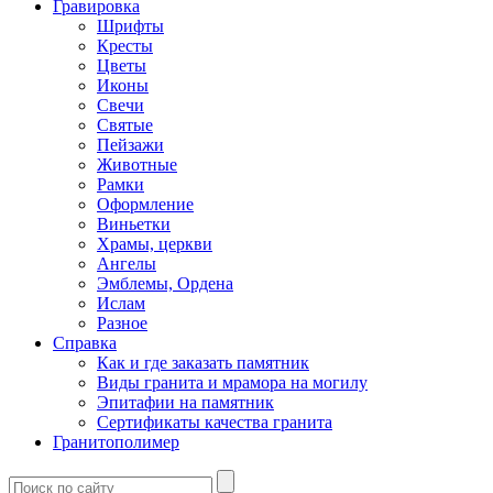
Гравировка
Шрифты
Кресты
Цветы
Иконы
Свечи
Святые
Пейзажи
Животные
Рамки
Оформление
Виньетки
Храмы, церкви
Ангелы
Эмблемы, Ордена
Ислам
Разное
Справка
Как и где заказать памятник
Виды гранита и мрамора на могилу
Эпитафии на памятник
Сертификаты качества гранита
Гранитополимер