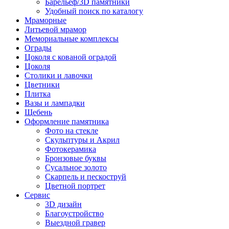
Барельеф/3D памятники
Удобный поиск по каталогу
Мраморные
Литьевой мрамор
Мемориальные комплексы
Ограды
Цоколя с кованой оградой
Цоколя
Столики и лавочки
Цветники
Плитка
Вазы и лампадки
Щебень
Оформление памятника
Фото на стекле
Скульптуры и Акрил
Фотокерамика
Бронзовые буквы
Сусальное золото
Скарпель и пескоструй
Цветной портрет
Сервис
3D дизайн
Благоустройство
Выездной гравер