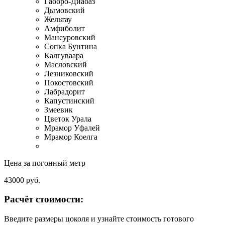
Габбро-Диабаз
Дымовский
Жельтау
Амфиболит
Мансуровский
Сопка Бунтина
Калгуваара
Масловский
Лезниковский
Покостовский
Лабрадорит
Капустинский
Змеевик
Цветок Урала
Мрамор Уфалей
Мрамор Коелга
Цена за погонный метр
43000
руб.
Расчёт стоимости:
Введите размеры цоколя и узнайте стоимость готового