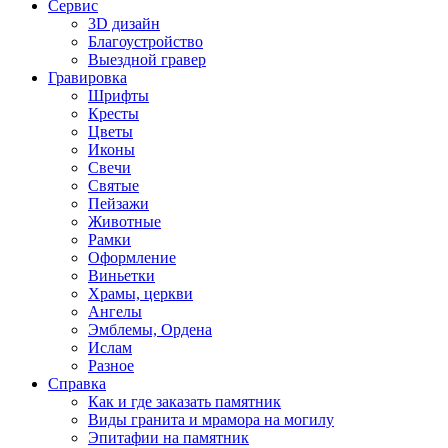
Сервис
3D дизайн
Благоустройство
Выездной гравер
Гравировка
Шрифты
Кресты
Цветы
Иконы
Свечи
Святые
Пейзажи
Животные
Рамки
Оформление
Виньетки
Храмы, церкви
Ангелы
Эмблемы, Ордена
Ислам
Разное
Справка
Как и где заказать памятник
Виды гранита и мрамора на могилу
Эпитафии на памятник