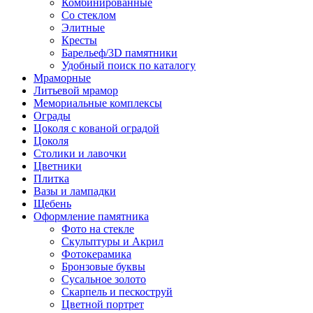
Комбинированные
Со стеклом
Элитные
Кресты
Барельеф/3D памятники
Удобный поиск по каталогу
Мраморные
Литьевой мрамор
Мемориальные комплексы
Ограды
Цоколя с кованой оградой
Цоколя
Столики и лавочки
Цветники
Плитка
Вазы и лампадки
Щебень
Оформление памятника
Фото на стекле
Скульптуры и Акрил
Фотокерамика
Бронзовые буквы
Сусальное золото
Скарпель и пескоструй
Цветной портрет