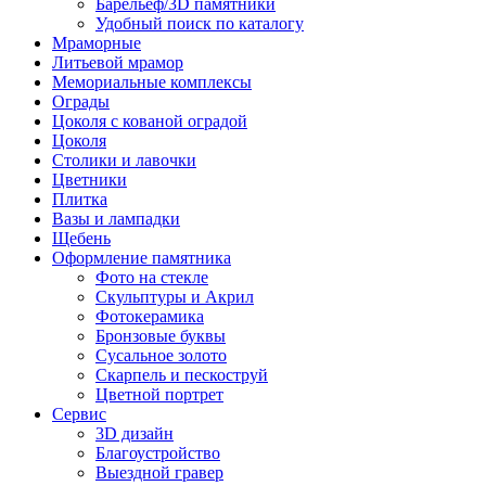
Барельеф/3D памятники
Удобный поиск по каталогу
Мраморные
Литьевой мрамор
Мемориальные комплексы
Ограды
Цоколя с кованой оградой
Цоколя
Столики и лавочки
Цветники
Плитка
Вазы и лампадки
Щебень
Оформление памятника
Фото на стекле
Скульптуры и Акрил
Фотокерамика
Бронзовые буквы
Сусальное золото
Скарпель и пескоструй
Цветной портрет
Сервис
3D дизайн
Благоустройство
Выездной гравер