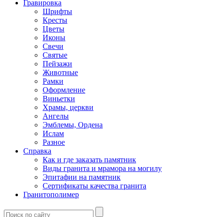
Гравировка
Шрифты
Кресты
Цветы
Иконы
Свечи
Святые
Пейзажи
Животные
Рамки
Оформление
Виньетки
Храмы, церкви
Ангелы
Эмблемы, Ордена
Ислам
Разное
Справка
Как и где заказать памятник
Виды гранита и мрамора на могилу
Эпитафии на памятник
Сертификаты качества гранита
Гранитополимер