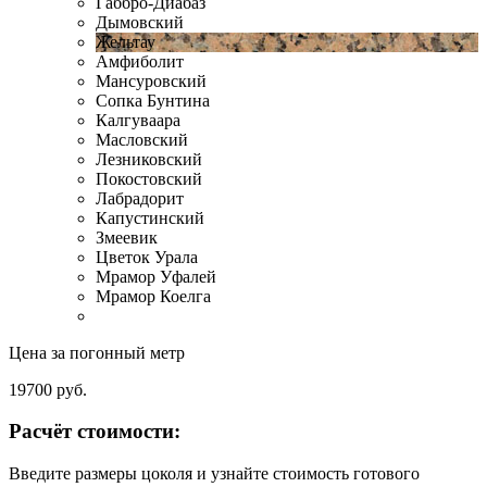
Габбро-Диабаз
Дымовский
Жельтау
Амфиболит
Мансуровский
Сопка Бунтина
Калгуваара
Масловский
Лезниковский
Покостовский
Лабрадорит
Капустинский
Змеевик
Цветок Урала
Мрамор Уфалей
Мрамор Коелга
Цена за погонный метр
19700
руб.
Расчёт стоимости:
Введите размеры цоколя и узнайте стоимость готового