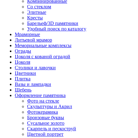
Комбинированные
Со стеклом
Элитные
Кресты
Барельеф/3D памятники
Удобный поиск по каталогу
Мраморные
Литьевой мрамор
Мемориальные комплексы
Ограды
Цоколя с кованой оградой
Цоколя
Столики и лавочки
Цветники
Плитка
Вазы и лампадки
Щебень
Оформление памятника
Фото на стекле
Скульптуры и Акрил
Фотокерамика
Бронзовые буквы
Сусальное золото
Скарпель и пескоструй
Цветной портрет