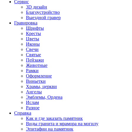
Сервис
3D дизайн
Благоустройство
Выездной гравер
Гравировка
Шрифты
Кресты
Цветы
Иконы
Свечи
Святые
Пейзажи
Животные
Рамки
Оформление
Виньетки
Храмы, церкви
Ангелы
Эмблемы, Ордена
Ислам
Разное
Справка
Как и где заказать памятник
Виды гранита и мрамора на могилу
Эпитафии на памятник