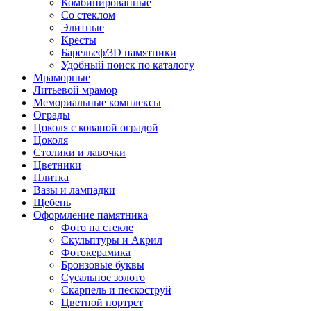
Комбинированные
Со стеклом
Элитные
Кресты
Барельеф/3D памятники
Удобный поиск по каталогу
Мраморные
Литьевой мрамор
Мемориальные комплексы
Ограды
Цоколя с кованой оградой
Цоколя
Столики и лавочки
Цветники
Плитка
Вазы и лампадки
Щебень
Оформление памятника
Фото на стекле
Скульптуры и Акрил
Фотокерамика
Бронзовые буквы
Сусальное золото
Скарпель и пескоструй
Цветной портрет