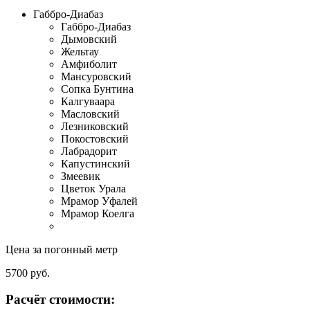
Габбро-Диабаз
Габбро-Диабаз
Дымовский
Жельтау
Амфиболит
Мансуровский
Сопка Бунтина
Калгуваара
Масловский
Лезниковский
Покостовский
Лабрадорит
Капустинский
Змеевик
Цветок Урала
Мрамор Уфалей
Мрамор Коелга
Цена за погонный метр
5700
руб.
Расчёт стоимости: