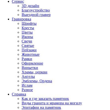
Сервис
3D дизайн
Благоустройство
Выездной гравер
Гравировка
Шрифты
Кресты
Цветы
Иконы
Свечи
Святые
Пейзажи
Животные
Рамки
Оформление
Виньетки
Храмы, церкви
Ангелы
Эмблемы, Ордена
Ислам
Разное
Справка
Как и где заказать памятник
Виды гранита и мрамора на могилу
Эпитафии на памятник