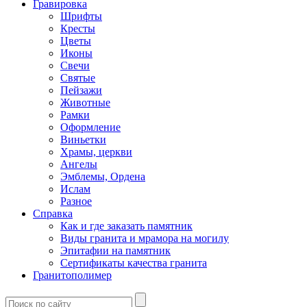
Гравировка
Шрифты
Кресты
Цветы
Иконы
Свечи
Святые
Пейзажи
Животные
Рамки
Оформление
Виньетки
Храмы, церкви
Ангелы
Эмблемы, Ордена
Ислам
Разное
Справка
Как и где заказать памятник
Виды гранита и мрамора на могилу
Эпитафии на памятник
Сертификаты качества гранита
Гранитополимер