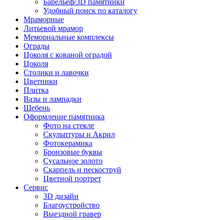
Барельеф/3D памятники
Удобный поиск по каталогу
Мраморные
Литьевой мрамор
Мемориальные комплексы
Ограды
Цоколя с кованой оградой
Цоколя
Столики и лавочки
Цветники
Плитка
Вазы и лампадки
Щебень
Оформление памятника
Фото на стекле
Скульптуры и Акрил
Фотокерамика
Бронзовые буквы
Сусальное золото
Скарпель и пескоструй
Цветной портрет
Сервис
3D дизайн
Благоустройство
Выездной гравер