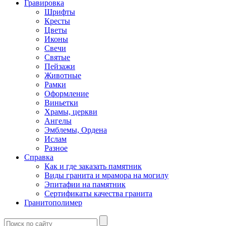
Гравировка
Шрифты
Кресты
Цветы
Иконы
Свечи
Святые
Пейзажи
Животные
Рамки
Оформление
Виньетки
Храмы, церкви
Ангелы
Эмблемы, Ордена
Ислам
Разное
Справка
Как и где заказать памятник
Виды гранита и мрамора на могилу
Эпитафии на памятник
Сертификаты качества гранита
Гранитополимер