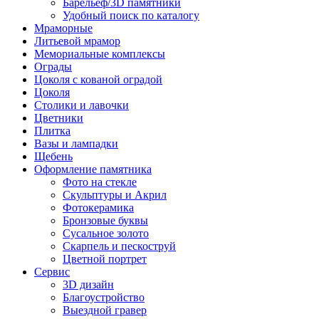
Барельеф/3D памятники
Удобный поиск по каталогу
Мраморные
Литьевой мрамор
Мемориальные комплексы
Ограды
Цоколя с кованой оградой
Цоколя
Столики и лавочки
Цветники
Плитка
Вазы и лампадки
Щебень
Оформление памятника
Фото на стекле
Скульптуры и Акрил
Фотокерамика
Бронзовые буквы
Сусальное золото
Скарпель и пескоструй
Цветной портрет
Сервис
3D дизайн
Благоустройство
Выездной гравер