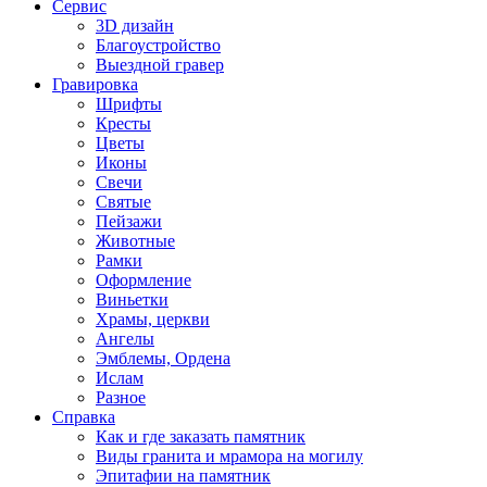
Сервис
3D дизайн
Благоустройство
Выездной гравер
Гравировка
Шрифты
Кресты
Цветы
Иконы
Свечи
Святые
Пейзажи
Животные
Рамки
Оформление
Виньетки
Храмы, церкви
Ангелы
Эмблемы, Ордена
Ислам
Разное
Справка
Как и где заказать памятник
Виды гранита и мрамора на могилу
Эпитафии на памятник