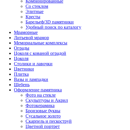
Комбинированные
Со стеклом
Элитные
Кресты
Барельеф/3D памятники
Удобный поиск по каталогу
Мраморные
Литьевой мрамор
Мемориальные комплексы
Ограды
Цоколя с кованой оградой
Цоколя
Столики и лавочки
Цветники
Плитка
Вазы и лампадки
Щебень
Оформление памятника
Фото на стекле
Скульптуры и Акрил
Фотокерамика
Бронзовые буквы
Сусальное золото
Скарпель и пескоструй
Цветной портрет