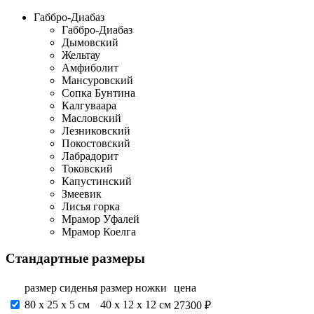
Габбро-Диабаз
Габбро-Диабаз
Дымовский
Жельтау
Амфиболит
Мансуровский
Сопка Бунтина
Калгуваара
Масловский
Лезниковский
Покостовский
Лабрадорит
Токовский
Капустинский
Змеевик
Лисья горка
Мрамор Уфалей
Мрамор Коелга
Стандартные размеры
размер сиденья
размер ножки
цена
80 x 25 x 5 см
40 x 12 x 12 см
27300 ₽