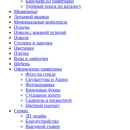
Барельеф/3D памятники
Удобный поиск по каталогу
Мраморные
Литьевой мрамор
Мемориальные комплексы
Ограды
Цоколя с кованой оградой
Цоколя
Столики и лавочки
Цветники
Плитка
Вазы и лампадки
Щебень
Оформление памятника
Фото на стекле
Скульптуры и Акрил
Фотокерамика
Бронзовые буквы
Сусальное золото
Скарпель и пескоструй
Цветной портрет
Сервис
3D дизайн
Благоустройство
Выездной гравер