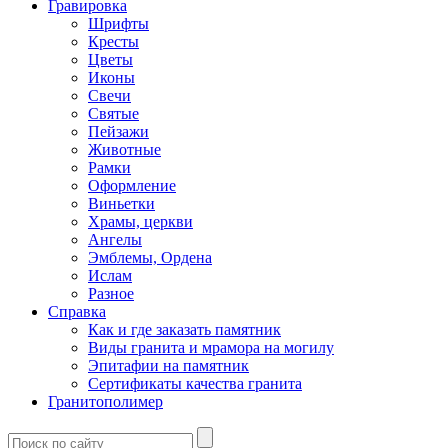
Гравировка
Шрифты
Кресты
Цветы
Иконы
Свечи
Святые
Пейзажи
Животные
Рамки
Оформление
Виньетки
Храмы, церкви
Ангелы
Эмблемы, Ордена
Ислам
Разное
Справка
Как и где заказать памятник
Виды гранита и мрамора на могилу
Эпитафии на памятник
Сертификаты качества гранита
Гранитополимер