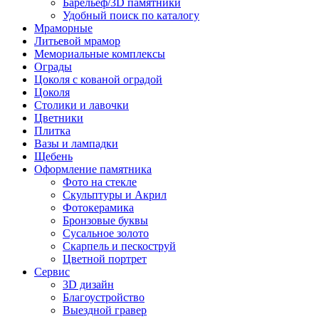
Барельеф/3D памятники
Удобный поиск по каталогу
Мраморные
Литьевой мрамор
Мемориальные комплексы
Ограды
Цоколя с кованой оградой
Цоколя
Столики и лавочки
Цветники
Плитка
Вазы и лампадки
Щебень
Оформление памятника
Фото на стекле
Скульптуры и Акрил
Фотокерамика
Бронзовые буквы
Сусальное золото
Скарпель и пескоструй
Цветной портрет
Сервис
3D дизайн
Благоустройство
Выездной гравер