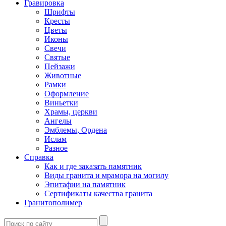
Гравировка
Шрифты
Кресты
Цветы
Иконы
Свечи
Святые
Пейзажи
Животные
Рамки
Оформление
Виньетки
Храмы, церкви
Ангелы
Эмблемы, Ордена
Ислам
Разное
Справка
Как и где заказать памятник
Виды гранита и мрамора на могилу
Эпитафии на памятник
Сертификаты качества гранита
Гранитополимер