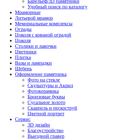
Барельеф/3D памятники
Удобный поиск по каталогу
Мраморные
Литьевой мрамор
Мемориальные комплексы
Ограды
Цоколя с кованой оградой
Цоколя
Столики и лавочки
Цветники
Плитка
Вазы и лампадки
Щебень
Оформление памятника
Фото на стекле
Скульптуры и Акрил
Фотокерамика
Бронзовые буквы
Сусальное золото
Скарпель и пескоструй
Цветной портрет
Сервис
3D дизайн
Благоустройство
Выездной гравер