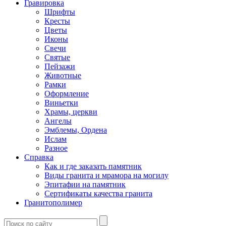
Гравировка
Шрифты
Кресты
Цветы
Иконы
Свечи
Святые
Пейзажи
Животные
Рамки
Оформление
Виньетки
Храмы, церкви
Ангелы
Эмблемы, Ордена
Ислам
Разное
Справка
Как и где заказать памятник
Виды гранита и мрамора на могилу
Эпитафии на памятник
Сертификаты качества гранита
Гранитополимер