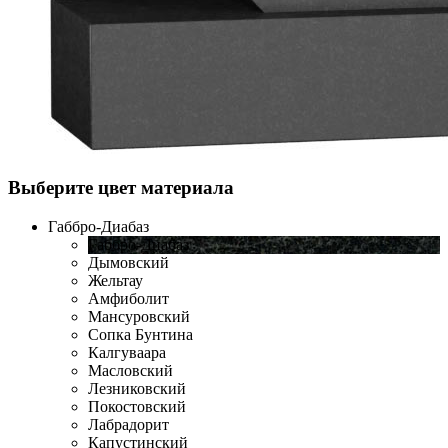
Выберите цвет материала
Габбро-Диабаз
Габбро-Диабаз
Дымовский
Жельтау
Амфиболит
Мансуровский
Сопка Бунтина
Калгуваара
Масловский
Лезниковский
Покостовский
Лабрадорит
Капустинский