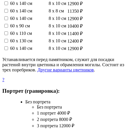
60 х 140 см
8 х 10 см
12900 ₽
60 х 140 см
8 х 8 см
11350 ₽
60 х 140 см
8 х 10 см
12900 ₽
60 х 90 см
8 х 10 см
10400 ₽
60 х 110 см
8 х 10 см
11400 ₽
60 х 130 см
8 х 10 см
12400 ₽
60 х 140 см
8 х 10 см
12900 ₽
Устанавливается перед памятником, служит для посадки
растений внутри цветника и обрамления могилы. Состоит из
трех поребриков.
Другие варианты цветников
.
?
Портрет (гравировка):
Без портрета
Без портрета
1 портрет
4000
₽
2 портрета
8000
₽
3 портрета
12000
₽