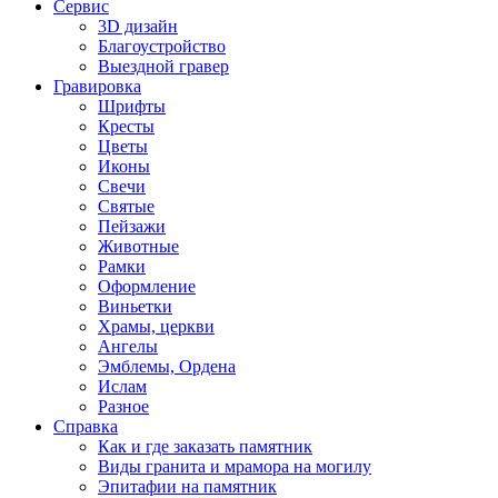
Сервис
3D дизайн
Благоустройство
Выездной гравер
Гравировка
Шрифты
Кресты
Цветы
Иконы
Свечи
Святые
Пейзажи
Животные
Рамки
Оформление
Виньетки
Храмы, церкви
Ангелы
Эмблемы, Ордена
Ислам
Разное
Справка
Как и где заказать памятник
Виды гранита и мрамора на могилу
Эпитафии на памятник