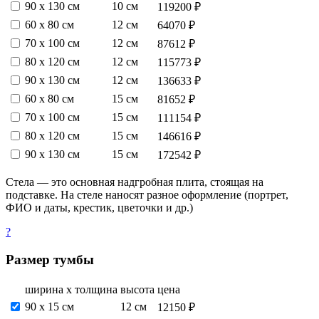
90 х 130 см
10 см
119200 ₽
60 х 80 см
12 см
64070 ₽
70 х 100 см
12 см
87612 ₽
80 х 120 см
12 см
115773 ₽
90 х 130 см
12 см
136633 ₽
60 х 80 см
15 см
81652 ₽
70 х 100 см
15 см
111154 ₽
80 х 120 см
15 см
146616 ₽
90 х 130 см
15 см
172542 ₽
Стела — это основная надгробная плита, стоящая на
подставке. На стеле наносят разное оформление (портрет,
ФИО и даты, крестик, цветочки и др.)
?
Размер тумбы
ширина х толщина
высота
цена
90 х 15 см
12 см
12150 ₽