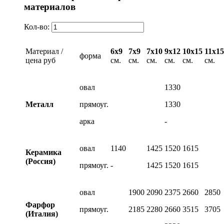
материалов
Кол-во:
Материал /
6х9
7х9
7х10
9х12
10х15
11х15
форма
цена руб
см.
см.
см.
см.
см.
см.
овал
1330
Металл
прямоуг.
1330
арка
-
овал
1140
1425
1520
1615
Керамика
(Россия)
прямоуг.
-
1425
1520
1615
овал
1900
2090
2375
2660
2850
Фарфор
прямоуг.
2185
2280
2660
3515
3705
(Италия)