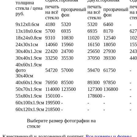
толщина
печать
печать
печ
стекла / цена
прозрачный
прозрачный
на всё
на всё
на 
руб.
фон
фон
стекло
стекло
сте
9х12х0.6см
4180
5320
5320
6460
-
13х18х0.6см
5700
6935
6935
8170
627
18х24х0.8см
9310
10830
11020
12540
102
24х30х1см
14060
15960
16150
18050
155
30х40х1.2см
22420
24700
25650
27930
243
30х40х1.9см
33250
35530
37050
39330
440
40х60х1.9см
фото
54720
57000
59470
61750
-
30х40см
40х60х1.9см
76950
85500
89300
97850
-
50х70х1.9см
114000
123500
127300
136800
-
55х80х1.9см
150100
-
178600
-
-
60х100х1.9см
199500
-
-
-
-
60х120х1.9см
218500
-
-
-
-
Выберите размер фотографии на
стекле
Качественный и долговечный портрет.
Все размеры и формы