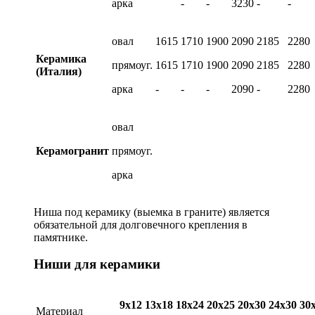
арка
-
-
3230
-
-
овал
1615
1710
1900
2090
2185
2280
Керамика
прямоуг.
1615
1710
1900
2090
2185
2280
(Италия)
арка
-
-
-
2090
-
2280
овал
Керамогранит
прямоуг.
арка
Ниша под керамику (выемка в граните) является
обязательной для долговечного крепления в
памятнике.
Ниши для керамики
9х12
13х18
18х24
20х25
20х30
24х30
30
Материал