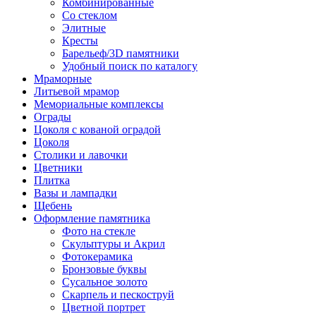
Комбинированные
Со стеклом
Элитные
Кресты
Барельеф/3D памятники
Удобный поиск по каталогу
Мраморные
Литьевой мрамор
Мемориальные комплексы
Ограды
Цоколя с кованой оградой
Цоколя
Столики и лавочки
Цветники
Плитка
Вазы и лампадки
Щебень
Оформление памятника
Фото на стекле
Скульптуры и Акрил
Фотокерамика
Бронзовые буквы
Сусальное золото
Скарпель и пескоструй
Цветной портрет