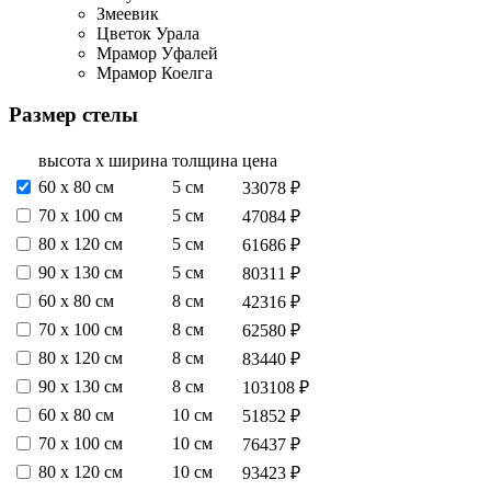
Змеевик
Цветок Урала
Мрамор Уфалей
Мрамор Коелга
Размер стелы
высота х ширина
толщина
цена
60 х 80 см
5 см
33078 ₽
70 х 100 см
5 см
47084 ₽
80 х 120 см
5 см
61686 ₽
90 х 130 см
5 см
80311 ₽
60 х 80 см
8 см
42316 ₽
70 х 100 см
8 см
62580 ₽
80 х 120 см
8 см
83440 ₽
90 х 130 см
8 см
103108 ₽
60 х 80 см
10 см
51852 ₽
70 х 100 см
10 см
76437 ₽
80 х 120 см
10 см
93423 ₽