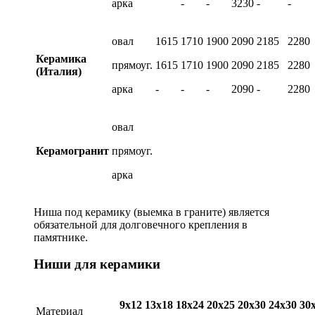
арка
-
-
3230
-
-
овал
1615
1710
1900
2090
2185
2280
Керамика
прямоуг.
1615
1710
1900
2090
2185
2280
(Италия)
арка
-
-
-
2090
-
2280
овал
Керамогранит
прямоуг.
арка
Ниша под керамику (выемка в граните) является
обязательной для долговечного крепления в
памятнике.
Ниши для керамики
9х12
13х18
18х24
20х25
20х30
24х30
30
Материал