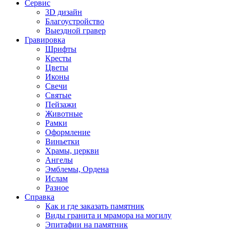
Сервис
3D дизайн
Благоустройство
Выездной гравер
Гравировка
Шрифты
Кресты
Цветы
Иконы
Свечи
Святые
Пейзажи
Животные
Рамки
Оформление
Виньетки
Храмы, церкви
Ангелы
Эмблемы, Ордена
Ислам
Разное
Справка
Как и где заказать памятник
Виды гранита и мрамора на могилу
Эпитафии на памятник