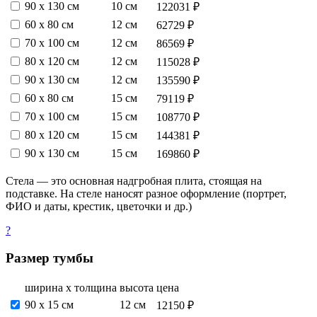
90 х 130 см
10 см
122031 ₽
60 х 80 см
12 см
62729 ₽
70 х 100 см
12 см
86569 ₽
80 х 120 см
12 см
115028 ₽
90 х 130 см
12 см
135590 ₽
60 х 80 см
15 см
79119 ₽
70 х 100 см
15 см
108770 ₽
80 х 120 см
15 см
144381 ₽
90 х 130 см
15 см
169860 ₽
Стела — это основная надгробная плита, стоящая на
подставке. На стеле наносят разное оформление (портрет,
ФИО и даты, крестик, цветочки и др.)
?
Размер тумбы
ширина х толщина
высота
цена
90 х 15 см
12 см
12150 ₽