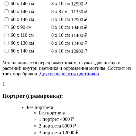
60 х 140 см
8 х 10 см
12900 ₽
60 х 140 см
8 х 8 см
11350 ₽
60 х 140 см
8 х 10 см
12900 ₽
60 х 90 см
8 х 10 см
10400 ₽
60 х 110 см
8 х 10 см
11400 ₽
60 х 130 см
8 х 10 см
12400 ₽
60 х 140 см
8 х 10 см
12900 ₽
Устанавливается перед памятником, служит для посадки
растений внутри цветника и обрамления могилы. Состоит из
трех поребриков.
Другие варианты цветников
.
?
Портрет (гравировка):
Без портрета
Без портрета
1 портрет
4000
₽
2 портрета
8000
₽
3 портрета
12000
₽