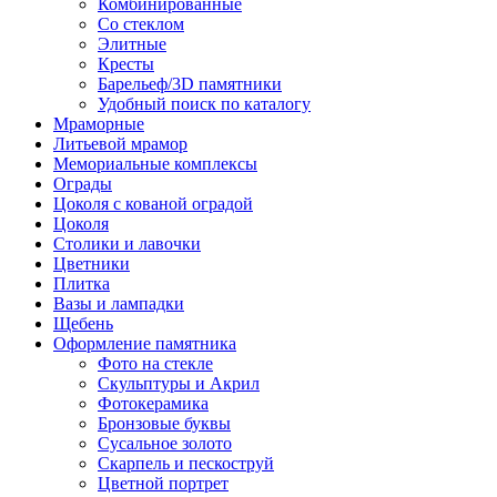
Комбинированные
Со стеклом
Элитные
Кресты
Барельеф/3D памятники
Удобный поиск по каталогу
Мраморные
Литьевой мрамор
Мемориальные комплексы
Ограды
Цоколя с кованой оградой
Цоколя
Столики и лавочки
Цветники
Плитка
Вазы и лампадки
Щебень
Оформление памятника
Фото на стекле
Скульптуры и Акрил
Фотокерамика
Бронзовые буквы
Сусальное золото
Скарпель и пескоструй
Цветной портрет