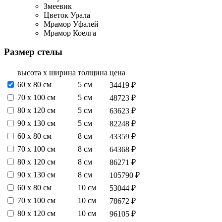
Змеевик
Цветок Урала
Мрамор Уфалей
Мрамор Коелга
Размер стелы
высота х ширина
толщина
цена
60 х 80 см
5 см
34419 ₽
70 х 100 см
5 см
48723 ₽
80 х 120 см
5 см
63623 ₽
90 х 130 см
5 см
82248 ₽
60 х 80 см
8 см
43359 ₽
70 х 100 см
8 см
64368 ₽
80 х 120 см
8 см
86271 ₽
90 х 130 см
8 см
105790 ₽
60 х 80 см
10 см
53044 ₽
70 х 100 см
10 см
78672 ₽
80 х 120 см
10 см
96105 ₽