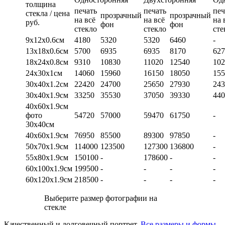
толщина
печать
печать
печ
стекла / цена
прозрачный
прозрачный
на всё
на всё
на 
руб.
фон
фон
стекло
стекло
сте
9х12х0.6см
4180
5320
5320
6460
-
13х18х0.6см
5700
6935
6935
8170
627
18х24х0.8см
9310
10830
11020
12540
102
24х30х1см
14060
15960
16150
18050
155
30х40х1.2см
22420
24700
25650
27930
243
30х40х1.9см
33250
35530
37050
39330
440
40х60х1.9см
фото
54720
57000
59470
61750
-
30х40см
40х60х1.9см
76950
85500
89300
97850
-
50х70х1.9см
114000
123500
127300
136800
-
55х80х1.9см
150100
-
178600
-
-
60х100х1.9см
199500
-
-
-
-
60х120х1.9см
218500
-
-
-
-
Выберите размер фотографии на
стекле
Качественный и долговечный портрет.
Все размеры и формы