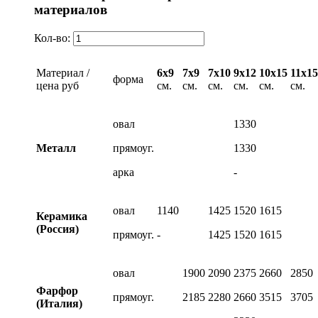
материалов
Кол-во:
Материал /
6х9
7х9
7х10
9х12
10х15
11х15
форма
цена руб
см.
см.
см.
см.
см.
см.
овал
1330
Металл
прямоуг.
1330
арка
-
овал
1140
1425
1520
1615
Керамика
(Россия)
прямоуг.
-
1425
1520
1615
овал
1900
2090
2375
2660
2850
Фарфор
прямоуг.
2185
2280
2660
3515
3705
(Италия)