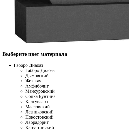
Выберите цвет материала
Габбро-Диабаз
Габбро-Диабаз
Дымовский
Жельтау
Амфиболит
Мансуровский
Сопка Бунтина
Калгуваара
Масловский
Лезниковский
Покостовский
Лабрадорит
Капустинский