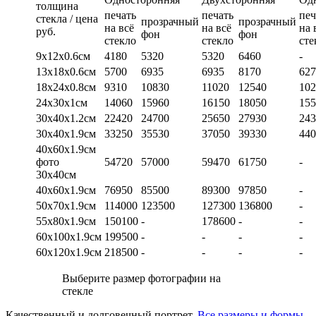
толщина
печать
печать
печ
стекла / цена
прозрачный
прозрачный
на всё
на всё
на 
руб.
фон
фон
стекло
стекло
сте
9х12х0.6см
4180
5320
5320
6460
-
13х18х0.6см
5700
6935
6935
8170
627
18х24х0.8см
9310
10830
11020
12540
102
24х30х1см
14060
15960
16150
18050
155
30х40х1.2см
22420
24700
25650
27930
243
30х40х1.9см
33250
35530
37050
39330
440
40х60х1.9см
фото
54720
57000
59470
61750
-
30х40см
40х60х1.9см
76950
85500
89300
97850
-
50х70х1.9см
114000
123500
127300
136800
-
55х80х1.9см
150100
-
178600
-
-
60х100х1.9см
199500
-
-
-
-
60х120х1.9см
218500
-
-
-
-
Выберите размер фотографии на
стекле
Качественный и долговечный портрет.
Все размеры и формы