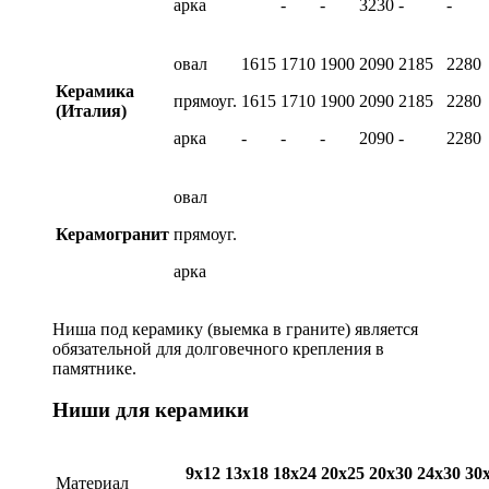
арка
-
-
3230
-
-
овал
1615
1710
1900
2090
2185
2280
Керамика
прямоуг.
1615
1710
1900
2090
2185
2280
(Италия)
арка
-
-
-
2090
-
2280
овал
Керамогранит
прямоуг.
арка
Ниша под керамику (выемка в граните) является
обязательной для долговечного крепления в
памятнике.
Ниши для керамики
9х12
13х18
18х24
20х25
20х30
24х30
30
Материал