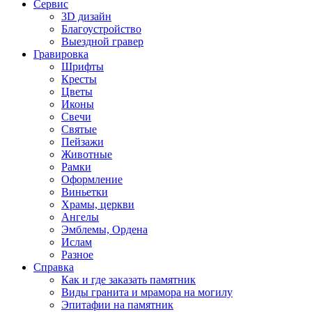
Сервис
3D дизайн
Благоустройство
Выездной гравер
Гравировка
Шрифты
Кресты
Цветы
Иконы
Свечи
Святые
Пейзажи
Животные
Рамки
Оформление
Виньетки
Храмы, церкви
Ангелы
Эмблемы, Ордена
Ислам
Разное
Справка
Как и где заказать памятник
Виды гранита и мрамора на могилу
Эпитафии на памятник