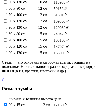
90 х 130 см
10 см
113985 ₽
60 х 80 см
12 см
59153 ₽
70 х 100 см
12 см
81801 ₽
80 х 120 см
12 см
109366 ₽
90 х 130 см
12 см
129630 ₽
60 х 80 см
15 см
74947 ₽
70 х 100 см
15 см
103108 ₽
80 х 120 см
15 см
137676 ₽
90 х 130 см
15 см
163006 ₽
Стела — это основная надгробная плита, стоящая на
подставке. На стеле наносят разное оформление (портрет,
ФИО и даты, крестик, цветочки и др.)
?
Размер тумбы
ширина х толщина
высота
цена
90 х 15 см
12 см
12150 ₽