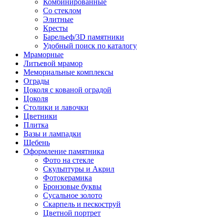
Комбинированные
Со стеклом
Элитные
Кресты
Барельеф/3D памятники
Удобный поиск по каталогу
Мраморные
Литьевой мрамор
Мемориальные комплексы
Ограды
Цоколя с кованой оградой
Цоколя
Столики и лавочки
Цветники
Плитка
Вазы и лампадки
Щебень
Оформление памятника
Фото на стекле
Скульптуры и Акрил
Фотокерамика
Бронзовые буквы
Сусальное золото
Скарпель и пескоструй
Цветной портрет