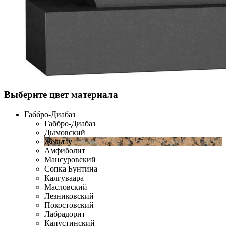
Выберите цвет материала
Габбро-Диабаз
Габбро-Диабаз
Дымовский
Жельтау
Амфиболит
Мансуровский
Сопка Бунтина
Калгуваара
Масловский
Лезниковский
Покостовский
Лабрадорит
Капустинский