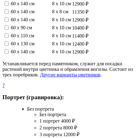
60 х 140 см
8 х 10 см
12900 ₽
60 х 140 см
8 х 8 см
11350 ₽
60 х 140 см
8 х 10 см
12900 ₽
60 х 90 см
8 х 10 см
10400 ₽
60 х 110 см
8 х 10 см
11400 ₽
60 х 130 см
8 х 10 см
12400 ₽
60 х 140 см
8 х 10 см
12900 ₽
Устанавливается перед памятником, служит для посадки
растений внутри цветника и обрамления могилы. Состоит из
трех поребриков.
Другие варианты цветников
.
?
Портрет (гравировка):
Без портрета
Без портрета
1 портрет
4000
₽
2 портрета
8000
₽
3 портрета
12000
₽