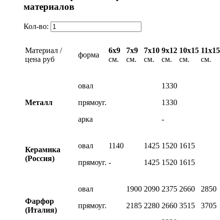
материалов
Кол-во:
Материал /
6х9
7х9
7х10
9х12
10х15
11х15
форма
цена руб
см.
см.
см.
см.
см.
см.
овал
1330
Металл
прямоуг.
1330
арка
-
овал
1140
1425
1520
1615
Керамика
(Россия)
прямоуг.
-
1425
1520
1615
овал
1900
2090
2375
2660
2850
Фарфор
прямоуг.
2185
2280
2660
3515
3705
(Италия)